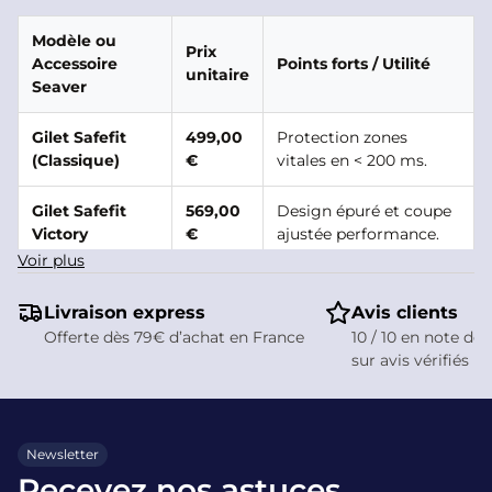
Modèle ou
Prix
Accessoire
Points forts / Utilité
unitaire
Seaver
Gilet Safefit
499,00
Protection zones
(Classique)
€
vitales en < 200 ms.
Gilet Safefit
569,00
Design épuré et coupe
Victory
€
ajustée performance.
Voir plus
Gilet Safefit
629,00
Édition luxe avec
Crystal Rain
€
cristaux Swarovski.
Livraison express
Avis clients
Offerte dès 79€ d’achat en France
10 / 10 en note de 
Rechange
sur avis vérifiés
Cartouche de
25,00 €
indispensable après
gaz
déclenchement.
Sangle de
Relie le gilet à la sangle
Newsletter
49,00 €
connexion
de selle.
Recevez nos astuces,