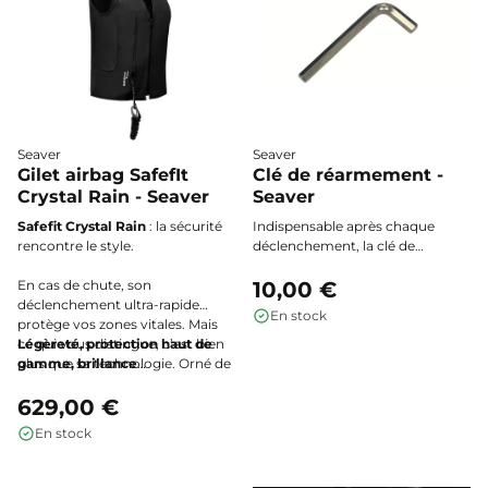
Seaver
Seaver
Gilet airbag SafefIt
Clé de réarmement -
Crystal Rain - Seaver
Seaver
Safefit Crystal Rain
: la sécurité
Indispensable après chaque
rencontre le style.
déclenchement, la clé de
réarmement Seaver permet de
En cas de chute, son
remettre en fonctionnement le
10,00 €
déclenchement ultra-rapide
mécanisme de votre gilet airbag
En stock
protège vos zones vitales. Mais
en toute simplicité.
ce qui vous distingue, c’est bien
Légèreté, protection haut de
plus que sa technologie. Orné de
gamme, brillance
véritables cristaux Swarovski, ce
incomparable.
gilet airbag transforme chaque
629,00 €
mouvement en éclat. Que vous
En stock
soyez à l’entraînement ou en
pleine compétition, vous captez
tous les regards.