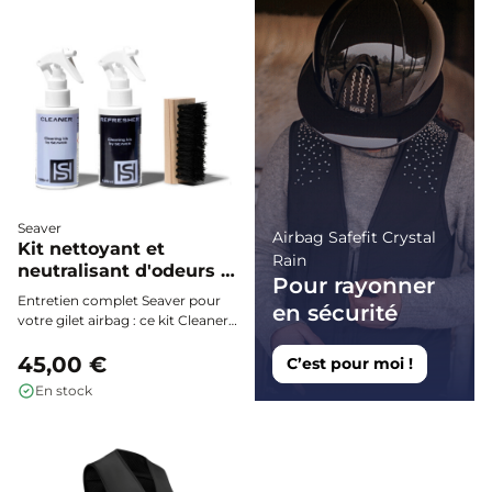
Seaver
Airbag Safefit Crystal
Kit nettoyant et
Rain
neutralisant d'odeurs -
Pour rayonner
Seaver
Entretien complet Seaver pour
en sécurité
votre gilet airbag : ce kit Cleaner
& Refresher nettoie en
profondeur, élimine les taches et
45,00 €
C’est pour moi !
neutralise les odeurs pour
En stock
préserver performance, hygiène
et fraîcheur de votre équipement
après chaque sortie.