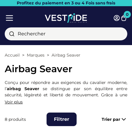
Profitez du paiement en 3 ou 4 Fois sans frais
Fermer
0
Pani
Menu mobile
Rechercher
Accueil
Marques
Airbag Seaver
Airbag Seaver
Conçu pour répondre aux exigences du cavalier moderne,
l’
airbag Seaver
se distingue par son équilibre entre
sécurité, légèreté et liberté de mouvement. Grâce à une
technologie de déclenchement ultra-rapide et une coupe fit
Voir plus
étudiée pour s’adapter à la morphologie du corps, le gilet
airbag Safefit protège les zones vitales tout en se faisant
Filtrer
8 produits
Trier par
discret à cheval. Léger, respirant et personnalisable, il
convient aussi bien aux cavaliers amateurs qu’aux