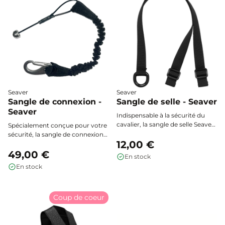
monter à cheval en toute
sérénité.
Seaver
Seaver
Sangle de connexion -
Sangle de selle - Seaver
Seaver
Indispensable à la sécurité du
cavalier, la sangle de selle Seaver
Spécialement conçue pour votre
s’installe facilement pour assurer
sécurité, la sangle de connexion
la fixation optimale de la sangle
12,00 €
Seaver relie votre gilet airbag
de connexion de votre gilet
Seaver à la sangle de selle pour
49,00 €
En stock
airbag.
permettre un déclenchement
En stock
rapide et fiable en cas de chute.
Coup de coeur