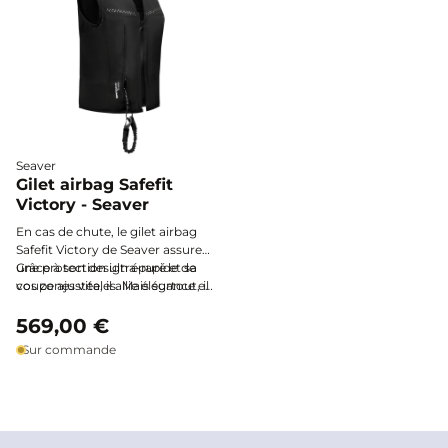
Seaver
Gilet airbag Safefit
Victory - Seaver
En cas de chute, le gilet airbag
Safefit Victory de Seaver assure
une protection ultra-rapide de
Grâce à son design épuré et sa
vos zones vitales. Mais surtout, il
coupe ajustée, il allie élégance et
vous accompagne vers la
performance, aussi bien à
victoire, avec style et discrétion.
l'entraînement qu'en
569,00 €
compétition.
Sur commande