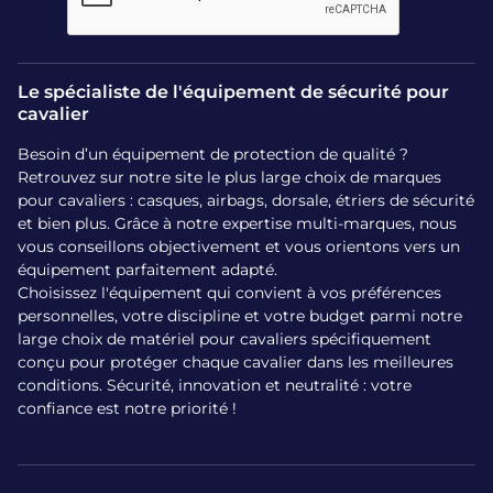
instantanément pour protéger l’abdomen, la cage
thoracique, les cervicales et toute la colonne vertébrale.
Le
poids minimum requis pour le déclenchement est de 30
kg
, rendant le gilet accessible aux jeunes cavaliers comme
Le spécialiste de l'équipement de sécurité pour
aux adultes.
cavalier
Certification et Norme NF
Besoin d’un équipement de protection de qualité ?
Retrouvez sur notre site le plus large choix de marques
S72-800:2022
pour cavaliers : casques, airbags, dorsale, étriers de sécurité
et bien plus. Grâce à notre expertise multi-marques, nous
vous conseillons objectivement et vous orientons vers un
La sécurité n'est pas une option : le gilet Seaver est certifié
équipement parfaitement adapté.
selon la
norme française NF S72-800:2022
. Cette
Choisissez l'équipement qui convient à vos préférences
certification est la plus exigeante du marché actuel. Elle
personnelles, votre discipline et votre budget parmi notre
garantit que la protection a été testée pour absorber les
large choix de matériel pour cavaliers spécifiquement
impacts les plus sévères et libérer le pied du cavalier sans
conçu pour protéger chaque cavalier dans les meilleures
entrave.
conditions. Sécurité, innovation et neutralité : votre
confiance est notre priorité !
Avis et Confort : Le système
SafeRide inclus