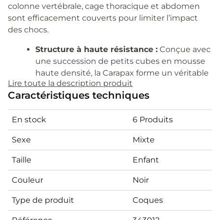
colonne vertébrale, cage thoracique et abdomen
sont efficacement couverts pour limiter l’impact
des chocs.
Structure à haute résistance :
Conçue avec
une succession de petits cubes en mousse
haute densité, la Carapax forme un véritable
Lire toute la description produit
bouclier protecteur absorbant et
Caractéristiques techniques
répartissant l’énergie d’un choc, là où les
enfants en ont le plus besoin.
En stock
6 Produits
Protection complète du tronc :
La coque
recouvre toute la zone thoracique, lombaire,
Sexe
Mixte
et la partie avant de l’abdomen, rassurant
parents et enfants face à toutes les
Taille
Enfant
situations de l’équitation.
Homologation européenne de niveau 3 :
Couleur
Noir
Gage d’excellence, la Carapax Enfant répond
Type de produit
Coques
aux critères les plus stricts de la norme CE-
EN 13158:2009, pour une sécurité au plus