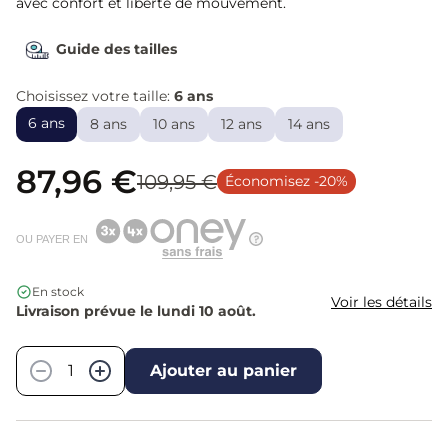
avec confort et liberté de mouvement.
Guide des tailles
Choisissez votre taille:
6 ans
6 ans
8 ans
10 ans
12 ans
14 ans
87,96 €
109,95 €
Économisez -20%
OU PAYER EN
En stock
Voir les détails
Livraison prévue le lundi 10 août.
Quantité
−
+
Ajouter au panier