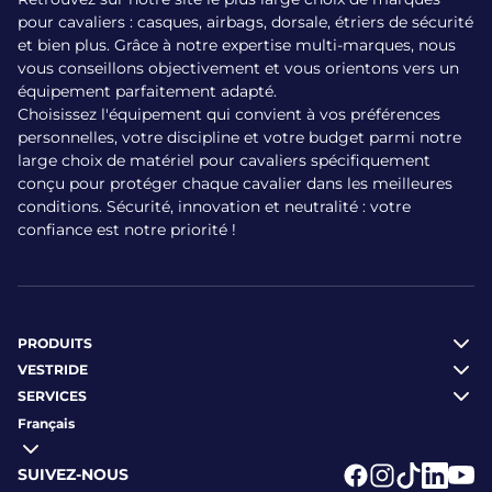
stable, près du corps et parfaitement ajusté
pour cavaliers : casques, airbags, dorsale, étriers de sécurité
saison après saison.
et bien plus. Grâce à notre expertise multi-marques, nous
Fermeture zippée frontale :
Simple et
vous conseillons objectivement et vous orientons vers un
rapide à manipuler, même par un enfant, ce
équipement parfaitement adapté.
Choisissez l'équipement qui convient à vos préférences
système permet d’enfiler et de retirer le gilet
personnelles, votre discipline et votre budget parmi notre
en un geste sans perdre de temps avant ou
large choix de matériel pour cavaliers spécifiquement
après la reprise.
conçu pour protéger chaque cavalier dans les meilleures
conditions. Sécurité, innovation et neutralité : votre
Pour qui la coque carapax
confiance est notre priorité !
enfant de br est-elle
conçue ?
Ce gilet de protection s’adresse à tous les enfants,
PRODUITS
débutants ou plus expérimentés, qui découvrent
VESTRIDE
l’équitation ou souhaitent progresser dans les
SERVICES
meilleures conditions de sécurité. Que ce soit pour
Français
les séances en club, les premiers cours de saut
d’obstacles, les balades à poney ou les jeux
SUIVEZ-NOUS