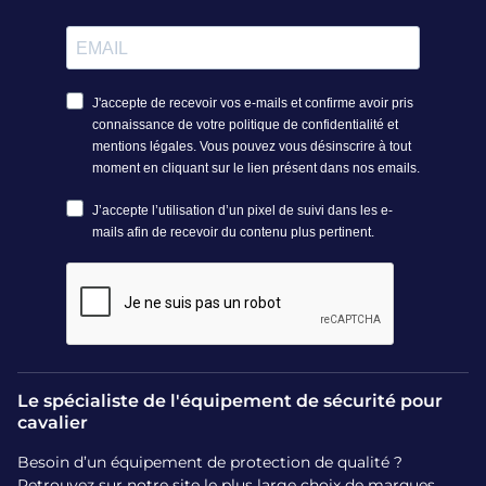
résistance à l’abrasion tout en restant léger
et ventilé. L’enfant ne ressent aucune gêne,
même lors d’une longue séance
d’équitation.
Souplesse adaptée à la morphologie
enfantine :
La flexibilité des cubes de
protection permet au gilet de suivre tous les
mouvements naturels, favorisant l’équilibre
en selle et la confiance des enfants dès leurs
premières foulées.
Grands passages de bras :
Les larges
ouvertures laissent une aisance totale pour
l’exécution des aides et l’utilisation des
rênes, facilitant l’apprentissage des gestes
techniques en toute autonomie.
Réglage personnalisé sur-mesure :
Des
Le spécialiste de l'équipement de sécurité pour
bandes velcro robustes au niveau des
cavalier
épaules et de la taille offrent une adaptation
Besoin d’un équipement de protection de qualité ?
parfaite à chaque morphologie, pour un gilet
Retrouvez sur notre site le plus large choix de marques