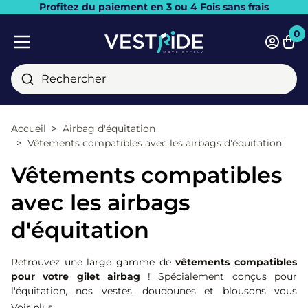
Profitez du paiement en 3 ou 4 Fois sans frais
Fermer
0
Pani
Menu mobile
Rechercher
Accueil
Airbag d'équitation
Vêtements compatibles avec les airbags d'équitation
Vêtements compatibles
avec les airbags
d'équitation
Retrouvez une large gamme de
vêtements compatibles
pour votre gilet airbag
! Spécialement conçus pour
l'équitation, nos vestes, doudounes et blousons vous
permettent d'intégrer votre airbag à votre tenue. Notre
Voir plus