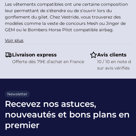
Les vêtements compatibles ont une certaine composition
leur permettant de s'étendre ou de s'ouvrir lors du
gonflement du gilet. Chez Vestride, vous trouverez des
modèles comme la veste de concours Mesh ou Jinger de
GEM ou le Bombers Horse Pilot compatible airbag.
Voir plus
Une sélection de marques de
renom pour allier style et
Livraison express
Avis clients
protection
Offerte dès 79€ d’achat en France
10 / 10 en note de 
sur avis vérifiés
Découvrez notre collection de vestes compatibles avec les
airbags d'équitation, conçue pour les cavaliers qui ne
transigent ni sur la sécurité ni sur l'élégance. Chaque
modèle a été rigoureusement sélectionné pour sa qualité,
Newsletter
son confort et sa parfaite compatibilité avec votre gilet
Recevez nos astuces,
airbag.
nouveautés et bons plans en
Horse Pilot : la technologie au service
premier
de la performance