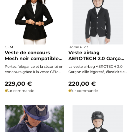
GEM
Horse Pilot
Veste de concours
Veste airbag
Mesh noir compatible
AEROTECH 2.0 Garçon -
airbag - GEM
Horse Pilot
Portez l'élégance et la sécurité en
La veste airbag AEROTECH 2.0
concours grâce à la veste GEM
Garçon allie légèreté, élasticité et
100% mesh, spécialement
ultra-respirabilité. Elle offre une
conçue pour être compatible
229,00 €
liberté de mouvement optimale
220,00 €
avec un airbag porté dessous.
et une élégance discrète, pour
Sur commande
Sur commande
Ultra légère, respirante et
que les jeunes cavaliers
extensible, elle vous garantit une
concourent avec confort et
liberté de mouvement totale et
sécurité, tout en restant
un confort optimal en toute
protégés.
saison.