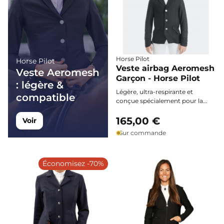
Horse Pilot
Horse Pilot
Veste airbag Aeromesh
Veste Aeromesh
Garçon - Horse Pilot
: légère &
Légère, ultra-respirante et
compatible
conçue spécialement pour la
compétition, la veste airbag
Aeromesh Garçon Horse Pilot
165,00 €
Voir
allie élégance sportive et confort
Sur commande
ultime pour accompagner
chaque jeune cavalier lors des
épreuves par temps chaud.
Économisez -70%