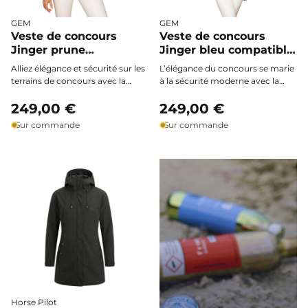
GEM
GEM
Veste de concours
Veste de concours
Jinger prune
Jinger bleu compatible
compatible airbag -
airbag - GEM
Alliez élégance et sécurité sur les
L’élégance du concours se marie
GEM
terrains de concours avec la
à la sécurité moderne avec la
veste Jinger prune GEM,
veste Jinger bleu GEM,
spécialement conçue pour
249,00 €
compatible airbag. Sa coupe
249,00 €
accueillir un airbag sous sa
cintrée, sa matière extensible et
Sur commande
Sur commande
coupe cintrée et stretch, sans
ses finitions raffinées vous offrent
compromis sur le style ou le
style et confort, tout en
confort.
permettant le port d’un airbag
sous la veste.
Horse Pilot