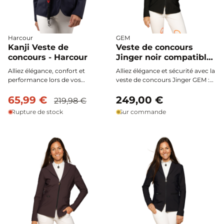
Harcour
GEM
Kanji Veste de
Veste de concours
concours - Harcour
Jinger noir compatible
airbag - GEM
Alliez élégance, confort et
Alliez élégance et sécurité avec la
performance lors de vos
veste de concours Jinger GEM :
compétitions avec la veste de
une coupe parfaitement cintrée,
concours Kanji de Harcour. Sa
65,99 €
compatible avec airbag et
249,00 €
219,98 €
coupe moderne en tissu stretch
conçue dans une matière stretch
Rupture de stock
Sur commande
vous garantit une liberté de
ultra-confortable pour une
mouvement optimale et un
liberté de mouvement absolue
ajustement parfait, tout en
sur les terrains de concours.
restant compatible avec l'airbag
Ouraye HIT AIR pour une
sécurité maximale à cheval.