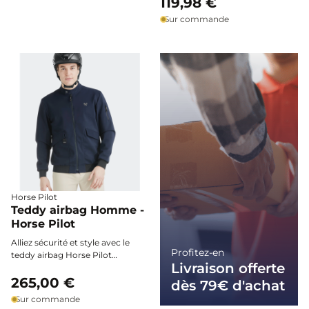
119,98 €
ergonomique et ses matières
gilet sans manches SENJO est
également l'utiliser sans l'airbag.
Sur commande
techniques assurent une parfaite
conçu dans un tissu stretch, ce
liberté de mouvement, même
qui vous permettra de le porter
lors des entraînements les plus
durant vos entraînements.
intenses.
Horse Pilot
Teddy airbag Homme -
Horse Pilot
Alliez sécurité et style avec le
Profitez-en
teddy airbag Horse Pilot
Livraison offerte
Homme. Spécialement conçu
pour permettre le déploiement
265,00 €
dès 79€ d'achat
optimal de votre gilet airbag
Sur commande
Horse Pilot, ce teddy