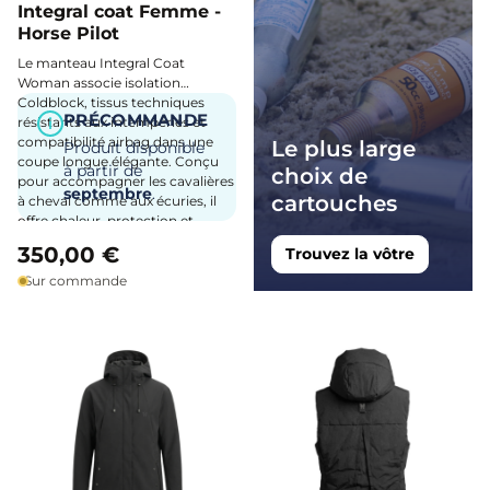
Integral coat Femme -
Horse Pilot
Le manteau Integral Coat
Woman associe isolation
Coldblock, tissus techniques
PRÉCOMMANDE
résistants aux intempéries et
i
compatibilité airbag dans une
Le plus large
Produit disponible
coupe longue élégante. Conçu
à partir de
choix de
pour accompagner les cavalières
septembre
.
cartouches
à cheval comme aux écuries, il
offre chaleur, protection et
liberté de mouvement par tous
350,00 €
Trouvez la vôtre
les temps.
Sur commande