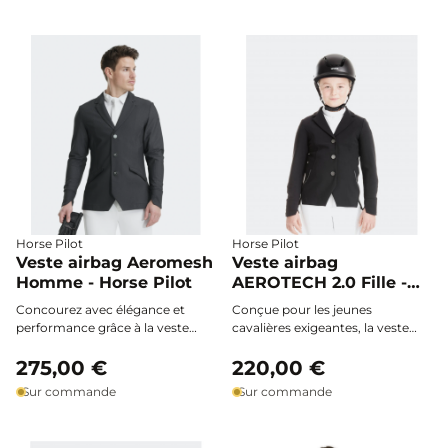
ergonomique épouse vos
mouvements, vous assurant
élégance et liberté lors de
chaque séance à cheval.
Horse Pilot
Horse Pilot
Veste airbag Aeromesh
Veste airbag
Homme - Horse Pilot
AEROTECH 2.0 Fille -
Horse Pilot
Concourez avec élégance et
Conçue pour les jeunes
performance grâce à la veste
cavalières exigeantes, la veste
airbag Aeromesh Homme Horse
airbag AEROTECH 2.0 Fille allie
Pilot. Ultra-légère, respirante et
275,00 €
élégance et protection optimale :
220,00 €
ergonomique, elle accompagne
légère, ultra-respirante et
Sur commande
Sur commande
chaque cavalier dans l’exigence
extensible, elle assure une liberté
du sport et des journées
de mouvement totale et un
chaudes, sans compromis sur le
confort sans compromis, en