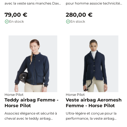
Jump'in
avec la veste sans manches Dax
pour homme associe technicité
Femme Jump'in : une coupe
et style, conçu pour être porté
cintrée pensée pour les
79,00 €
par-dessus le gilet airbag Horse
280,00 €
cavalières, compatible avec les
Pilot. Ergonomique et
En stock
En stock
airbags grâce à ses larges bandes
imperméable, il accompagne les
élastiques. Légère, déperlante et
cavaliers en toute saison, lors
extensible, elle assure confort,
d’entraînements modérés à
protection et style en toute
intenses, tout en restant
saison.
parfaitement compatible avec le
système de sécurité airbag.
Horse Pilot
Horse Pilot
Teddy airbag Femme -
Veste airbag Aeromesh
Horse Pilot
Femme - Horse Pilot
Associez élégance et sécurité à
Ultra-légère et conçue pour la
cheval avec le teddy airbag
performance, la veste airbag
Femme Horse Pilot. Sa coupe
Aeromesh Femme Horse Pilot