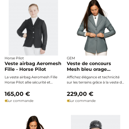
style ni la sécurité.
compétition comme à
l’entraînement.
Horse Pilot
GEM
Veste airbag Aeromesh
Veste de concours
Fille - Horse Pilot
Mesh bleu orage
compatible airbag -
La veste airbag Aeromesh Fille
Affichez élégance et technicité
GEM
Horse Pilot allie sécurité et
sur les terrains grâce à la veste de
confort : légère, ultra-respirante
concours GEM en mesh bleu
et ergonomique, elle
165,00 €
orage, conçue pour l'été et
229,00 €
accompagne les jeunes
compatible avec votre airbag
Sur commande
Sur commande
cavalières lors de leurs concours,
grâce à sa matière ultra stretch et
même pendant les journées les
respirante.
plus chaudes.