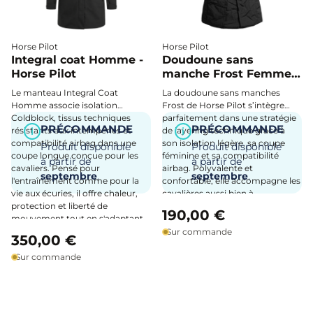
Horse Pilot
Horse Pilot
Integral coat Homme -
Doudoune sans
Horse Pilot
manche Frost Femme -
Horse Pilot
Le manteau Integral Coat
La doudoune sans manches
Homme associe isolation
Frost de Horse Pilot s’intègre
Coldblock, tissus techniques
parfaitement dans une stratégie
PRÉCOMMANDE
PRÉCOMMANDE
résistants aux intempéries et
i
de layering technique grâce à
i
compatibilité airbag dans une
son isolation légère, sa coupe
Produit disponible
Produit disponible
coupe longue conçue pour les
féminine et sa compatibilité
à partir de
à partir de
cavaliers. Pensé pour
airbag. Polyvalente et
septembre
.
septembre
.
l'entraînement comme pour la
confortable, elle accompagne les
vie aux écuries, il offre chaleur,
cavalières aussi bien à
protection et liberté de
l’entraînement qu’aux écuries
190,00 €
mouvement tout en s'adaptant
tout au long de la saison froide.
naturellement à la pratique
Sur commande
350,00 €
équestre.
Sur commande