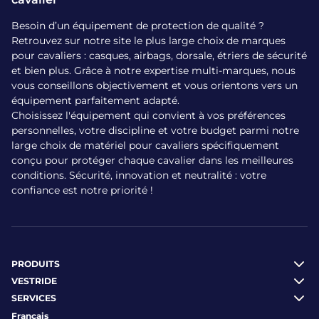
de la sécurité
Besoin d’un équipement de protection de qualité ?
Fruit d'une collaboration entre une marque d'équitation de
Retrouvez sur notre site le plus large choix de marques
renom et un spécialiste de l'airbag, ces vestes sont des
pour cavaliers : casques, airbags, dorsale, étriers de sécurité
incontournables.
et bien plus. Grâce à notre expertise multi-marques, nous
Veste de concours Kanji : Conçue avec une matière
vous conseillons objectivement et vous orientons vers un
stretch, elle vous offre un confort absolu à cheval. Sa
équipement parfaitement adapté.
compatibilité avec l'airbag en fait un choix de premier
Choisissez l'équipement qui convient à vos préférences
ordre pour vos compétitions.
personnelles, votre discipline et votre budget parmi notre
large choix de matériel pour cavaliers spécifiquement
Veste Hotaka Bi-Fabric : Légère et polyvalente, cette
conçu pour protéger chaque cavalier dans les meilleures
veste peut être portée seule ou sur votre airbag. Son
conditions. Sécurité, innovation et neutralité : votre
tissu bi-stretch vous assure une grande liberté de
confiance est notre priorité !
mouvement.
Packs vestes + airbag : Pour un équipement complet,
optez pour nos packs exclusifs qui incluent à la fois la
veste et le gilet airbag. Une solution simple et
PRODUITS
économique pour une sécurité maximale.
VESTRIDE
Jump'in et GEM : l'élégance à la
SERVICES
française
Français