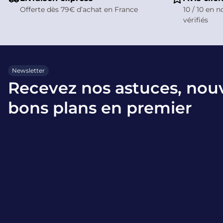
Offerte dès 79€ d’achat en France
10 / 10 en n
vérifiés
Newsletter
Recevez nos astuces, nou
bons plans en premier