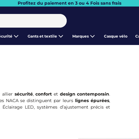
Profitez du paiement en 3 ou 4 Fois sans frais
écurité
Gants et textile
Marques
Casque vélo
C
 allier
sécurité
,
confort
et
design contemporain
.
ues NACA se distinguent par leurs
lignes épurées
,
. Éclairage LED, systèmes d’ajustement précis et
our le vélotaf et la mobilité urbaine.