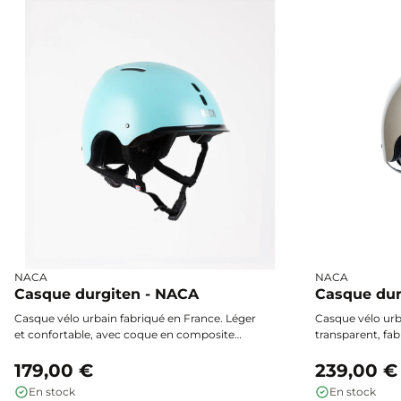
NACA
NACA
Casque durgiten - NACA
Casque dur
Casque vélo urbain fabriqué en France. Léger
Casque vélo urb
et confortable, avec coque en composite
transparent, fab
ABS/Polycarbonate, ajustement précis par
arrière recharg
molette arrière et boucle magnétique
179,00 €
avec molette et
239,00 €
Fidlock®. Protection fiable et design épuré
Sécurité, confort
En stock
En stock
pour les déplacements urbains quotidiens.
urbains.