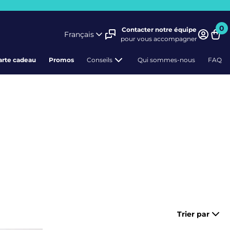
0
Contacter notre équipe
Français
pour vous accompagner
Pani
arte cadeau
Promos
Conseils
Qui sommes-nous
FAQ
Trier par