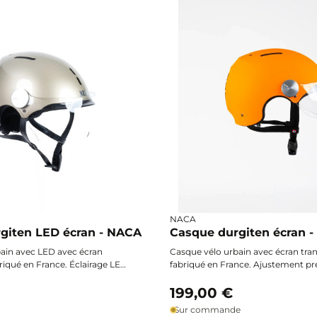
NACA
giten LED écran - NACA
Casque durgiten écran 
ain avec LED avec écran
Casque vélo urbain avec écran tra
riqué en France. Éclairage LED
fabriqué en France. Ajustement pr
eable USB, ajustement précis
molette arrière et boucle magnéti
 boucle magnétique Fidlock®.
Fidlock®. Confort, protection et st
199,00 €
 et visibilité pour les trajets
déplacements urbains.
Sur commande