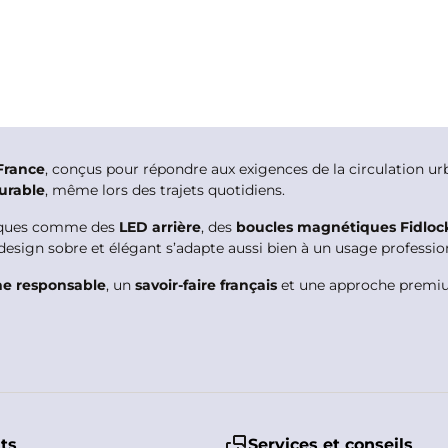
France
, conçus pour répondre aux exigences de la circulation u
urable
, même lors des trajets quotidiens.
tiques comme des
LED arrière
, des
boucles magnétiques Fidloc
 design sobre et élégant s’adapte aussi bien à un usage profess
ne responsable
, un
savoir-faire français
et une approche premium
nts
Services et conseils