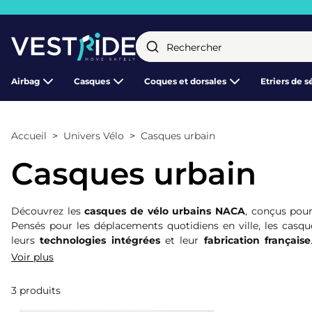
Fermer
Airbag
Casques
Coques et dorsales
Etriers de s
Accueil
Univers Vélo
Casques urbain
Casques urbain
Découvrez les
casques de vélo urbains NACA
, conçus pour
Pensés pour les déplacements quotidiens en ville, les casq
leurs
technologies intégrées
et leur
fabrication française
solutions innovantes font des casques NACA des alliés fiables p
Voir plus
3 produits