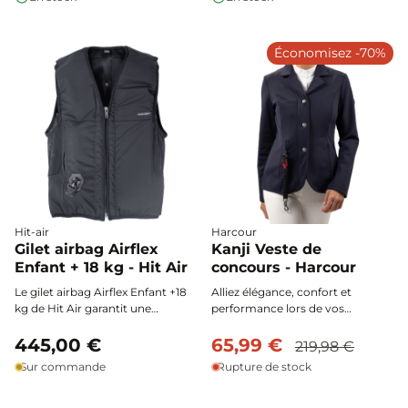
fermeture éclair centrale et son
garantir sécurité et compatibilité
ouverture pratique pour cintre.
avec les selles à pommeau.
Économisez -70%
Hit-air
Harcour
Gilet airbag Airflex
Kanji Veste de
Enfant + 18 kg - Hit Air
concours - Harcour
Le gilet airbag Airflex Enfant +18
Alliez élégance, confort et
kg de Hit Air garantit une
performance lors de vos
protection optimale de la
compétitions avec la veste de
colonne vertébrale, du thorax, de
445,00 €
concours Kanji de Harcour. Sa
65,99 €
219,98 €
l’abdomen et des cervicales
coupe moderne en tissu stretch
Sur commande
Rupture de stock
grâce à son célèbre collier
vous garantit une liberté de
cervical. Ultra-léger,
mouvement optimale et un
ergonomique et conçu pour les
ajustement parfait, tout en