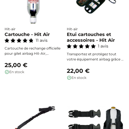
Hit-air
Hit-air
Cartouche - Hit Air
Etui cartouches et
accessoires - Hit Air
11 avis
1 avis
Cartouche de rechange officielle
pour gilet airbag Hit-Air,
Transportez et protégez tout
indispensable après chaque
votre équipement airbag grâce à
déclenchement. Choisissez la
25,00 €
cet étui rigide astucieux, capable
contenance adaptée à la taille de
d’accueillir cartouches et
22,00 €
En stock
votre gilet en consultant le guide.
accessoires essentiels en toute
En stock
Stockage sécurisé requis, usage
sécurité.
facile et fiabilité certifiée.