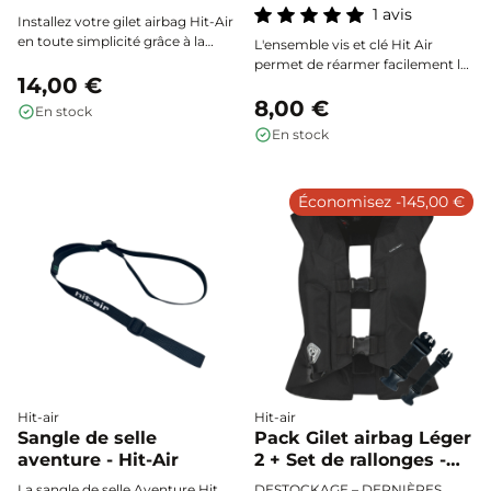
1 avis
Installez votre gilet airbag Hit-Air
en toute simplicité grâce à la
L'ensemble vis et clé Hit Air
sangle de selle tout en un.
permet de réarmer facilement le
Pensée pour une sécurité
14,00 €
percuteur de votre gilet airbag
maximale, elle offre un point
après déclenchement, assurant
8,00 €
En stock
d’attache fiable et rapide entre
une remise en fonction rapide et
En stock
votre selle et votre équipement
sécurisée de votre équipement.
de protection.
Économisez -145,00 €
Hit-air
Hit-air
Sangle de selle
Pack Gilet airbag Léger
aventure - Hit-Air
2 + Set de rallonges -
Hit Air
La sangle de selle Aventure Hit
DESTOCKAGE – DERNIÈRES