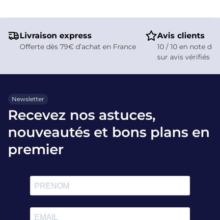
jeunes cavaliers à partir de 18 kg,
restant compatible avec l'airbag
il associe sécurité certifiée et
Ouraye HIT AIR pour une
liberté de mouvement pour
sécurité maximale à cheval.
monter à cheval en toute
Livraison express
Avis clients
confiance.
Offerte dès 79€ d’achat en France
10 / 10 en note de 
sur avis vérifiés
Newsletter
Recevez nos astuces,
nouveautés et bons plans en
premier