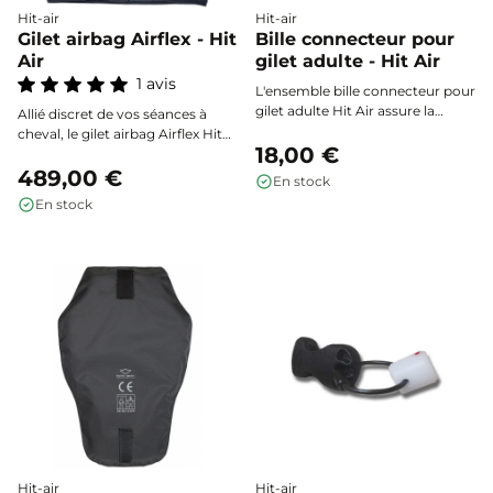
Hit-air
Hit-air
Gilet airbag Airflex - Hit
Bille connecteur pour
Air
gilet adulte - Hit Air
1 avis
L'ensemble bille connecteur pour
gilet adulte Hit Air assure la
Allié discret de vos séances à
liaison essentielle entre votre
cheval, le gilet airbag Airflex Hit
gilet airbag et la sangle de
18,00 €
Air assure une protection
connexion ou la sangle tout-en-
intégrale du dos, des cervicales
489,00 €
En stock
un. Compatible avec la majorité
au bassin, ainsi que du thorax et
En stock
des modèles Hit Air, il garantit un
de l’abdomen. Son tissu
déclenchement fiable et
extensible et micro-perforé offre
instantané du système de
une ventilation optimale et une
protection lors d’une chute.
ergonomie remarquable, pour
conjuguer sécurité et liberté de
mouvement maximale.
Hit-air
Hit-air