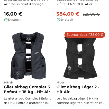
Air crée un point d’ancrage
PIÈCES EN STOCK. Alliez
central optimisé pour les selles
légèreté, protection et
aux configurations spécifiques,
16,00 €
performance avec le pack Hit-Air
384,00 €
529,00 €
garantissant une utilisation fiable
Léger 2 + Set de rallonges : le gilet
En stock
En stock
et sécurisée de votre gilet airbag.
airbag incontournable pour les
Sa conception dédiée facilite
cavaliers exigeants, assurant une
l’installation sur les selles de
sécurité optimale de la nuque au
Économisez -135,00 €
dressage, d’endurance ou
coccyx grâce à son déploiement
équipées de couteaux d’étrivières
ultra-rapide et son design discret.
reculés.
Hit-air
Hit-air
Gilet airbag Complet 3
Gilet airbag Léger 2 -
Enfant + 18 kg - Hit Air
Hit Air
Le gilet airbag Complet 3 Enfant
Le gilet airbag Léger 2 Hit Air
de Hit Air offre la protection la
combine légèreté, discrétion et
plus étendue du marché grâce à
protection maximale. Sa coupe