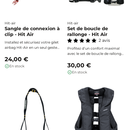
Hit-air
Hit-air
Sangle de connexion à
Set de boucle de
clip - Hit Air
rallonge - Hit Air
2 avis
Installez et sécurisez votre gilet
airbag Hit-Air en un seul geste
Profitez d’un confort maximal
grâce à la sangle de connexion
avec le set de boucle de rallonge
tout-en-un : l’accessoire
24,00 €
Hit-Air, conçu pour élargir
indispensable pour relier
rapidement vos gilets airbag à la
30,00 €
En stock
facilement votre équipement à la
poitrine et à la taille jusqu’à 15
En stock
sangle de selle et garantir un
cm. Ajustez votre gilet selon vos
déclenchement optimal en cas
besoins ou la saison, et portez-le
de chute.
aisément par-dessus toutes vos
tenues, même en superposition.