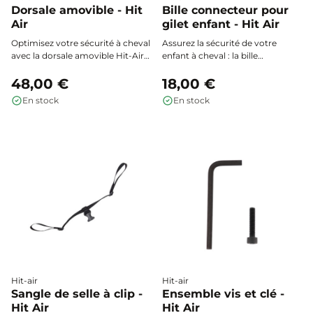
Dorsale amovible - Hit
Bille connecteur pour
Air
gilet enfant - Hit Air
Optimisez votre sécurité à cheval
Assurez la sécurité de votre
avec la dorsale amovible Hit-Air,
enfant à cheval : la bille
conçue pour se fixer facilement à
connecteur Hit-Air permet le
l’arrière de votre gilet airbag et
48,00 €
déclenchement optimal du gilet
18,00 €
renforcer efficacement la
airbag Enfant -25 kg en cas de
En stock
En stock
protection de votre colonne
chute.
vertébrale lors de chaque session
d’équitation.
Hit-air
Hit-air
Sangle de selle à clip -
Ensemble vis et clé -
Hit Air
Hit Air