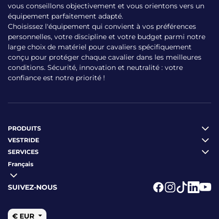
vous conseillons objectivement et vous orientons vers un
équipement parfaitement adapté.
Choisissez l'équipement qui convient à vos préférences
personnelles, votre discipline et votre budget parmi notre
large choix de matériel pour cavaliers spécifiquement
conçu pour protéger chaque cavalier dans les meilleures
conditions. Sécurité, innovation et neutralité : votre
confiance est notre priorité !
PRODUITS
VESTRIDE
SERVICES
Français
SUIVEZ-NOUS
Logo Facebook
Logo Instagr
Logo Tikto
Logo Li
Logo
€ EUR