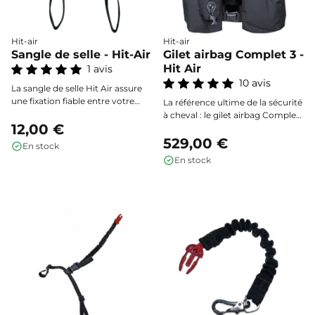
Hit-air
Hit-air
Sangle de selle - Hit-Air
Gilet airbag Complet 3 -
Hit Air
1 avis
10 avis
La sangle de selle Hit Air assure
une fixation fiable entre votre
La référence ultime de la sécurité
selle et la sangle de connexion de
à cheval : le gilet airbag Complet
votre gilet airbag pour une
12,00 €
3 protège l’ensemble de la
sécurité optimale lors de vos
colonne vertébrale, du cou au
529,00 €
En stock
sorties à cheval.
coccyx, avec un déploiement
En stock
ultra-rapide et une homologation
NF S72-800:2022 pour toutes les
disciplines équestres.