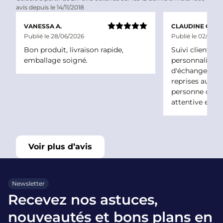
avis depuis le 14/11/2018
VANESSA A.
CLAUDINE C.
Publié le 28/06/2026
Publié le 02/06/2
Bon produit, livraison rapide,
Suivi client ex
emballage soigné.
personnalisé !nJ
d'échanger à 
reprises au té
personne de l
attentive et c
Voir plus d’avis
Newsletter
Recevez nos astuces,
nouveautés et bons plans en