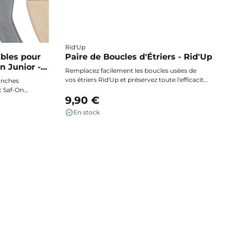
Rid'Up
bles pour
Paire de Boucles d'Étriers - Rid'Up
n Junior -
Remplacez facilement les boucles usées de
vos étriers Rid'Up et préservez toute l'efficacité
ranches
de votre sécurité à cheval. Compatibles avec
t Saf-On
les modèles Rid'Up Plus et Fun, ces boucles
9,90 €
curité
d'étriers assurent fiabilité et longévité pour vos
En stock
séances d'équitation.