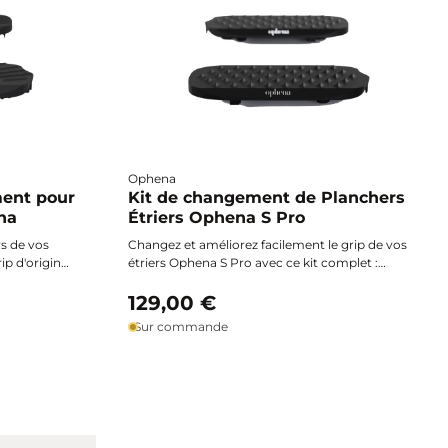
Ophena
ent pour
Kit de changement de Planchers
na
Étriers Ophena S Pro
s de vos
Changez et améliorez facilement le grip de vos
ip d'origine
étriers Ophena S Pro avec ce kit complet :
luant
planchers Pro Grip en aluminium aérospatial,
age pour
caches assortis et tous les accessoires
129,00 €
tallation
nécessaires pour une installation rapide à la
Sur commande
maison.