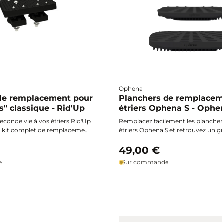
Ophena
de remplacement pour
Planchers de remplacem
us" classique - Rid'Up
étriers Ophena S - Ophe
conde vie à vos étriers Rid'Up
Remplacez facilement les plancher
ce kit complet de remplacement
étriers Ophena S et retrouvez un gr
dérapants, plots élastomères et
optimal grâce à ce kit complet, inc
e sécurité et un confort
planchers et accessoires de mont
49,00 €
une adhérence renforcée et une ins
e
Sur commande
rapide à la maison.