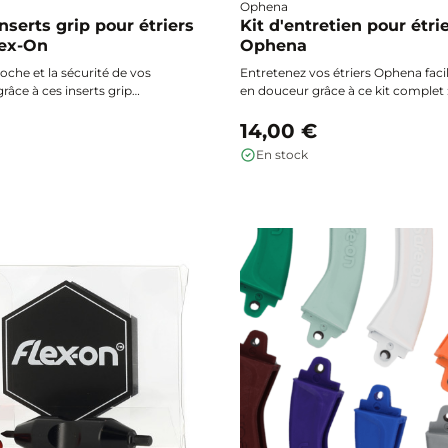
Ophena
nserts grip pour étriers
Kit d'entretien pour étrie
lex-On
Ophena
oche et la sécurité de vos
Entretenez vos étriers Ophena fac
grâce à ces inserts grip
en douceur grâce à ce kit complet 
s Flex-On. Deux versions
en sisal naturel avec manche en 
ip antidérapant pour un confort
une serviette microfibre pour prése
14,00 €
 ou ultra grip avec pointes
propreté et la brillance sans risque
En stock
tabilité et une adhérence