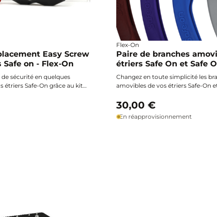
Flex-On
placement Easy Screw
Paire de branches amovi
s Safe on - Flex-On
étriers Safe On et Safe O
Flex-On
 de sécurité en quelques
Changez en toute simplicité les b
 étriers Safe-On grâce au kit
amovibles de vos étriers Safe-On e
 une fiabilité retrouvée lors de
Junior Flex-On et préservez leur sé
 séances.
optimale à chaque sortie.
30,00 €
En réapprovisionnement