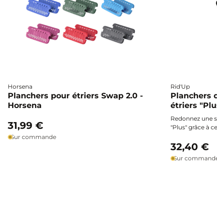
Horsena
Rid'Up
Planchers pour étriers Swap 2.0 -
Planchers 
Horsena
étriers "Pl
Redonnez une se
31,99 €
"Plus" grâce à 
: planchers anti
Sur commande
visserie pour un
32,40 €
retrouvés.
Sur command