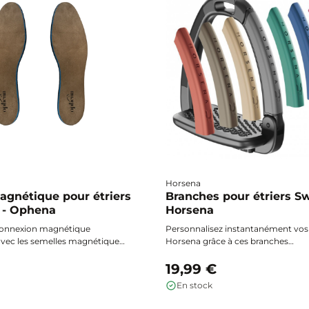
Horsena
agnétique pour étriers
Branches pour étriers Sw
é - Ophena
Horsena
 connexion magnétique
Personnalisez instantanément vos 
avec les semelles magnétiques
Horsena grâce à ces branches
lement conçues pour
interchangeables Swap. Changez d
rité et la stabilité avec vos
remplacez-les en toute simplicité,
19,99 €
ité Ophena S et S Pro. Ultra
étriers toujours uniques et adaptés
En stock
s et faciles à installer, elles
envies.
hérence sur-mesure pour