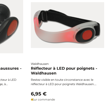
Waldhausen
haussures -
Réflecteur à LED pour poignets -
Waldhausen
ecteur à LED
Restez visible en toute circonstance avec le
e, à
réflecteur à LED pour poignets Waldhausen.
attache
Ce bracelet flexible et résistant aux intempéries
sure pour
assure votre sécurité lors de vos sorties à
6,95 €
pied ou à
cheval, à pied, à vélo ou pendant vos
Sur commande
 cm,
promenades nocturnes. Son autonomie de
soir avant
100 heures, ses deux modes d’éclairage (fixe ou