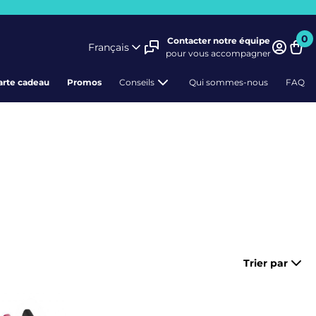
0
Contacter notre équipe
Français
pour vous accompagner
Pani
arte cadeau
Promos
Conseils
Qui sommes-nous
FAQ
Trier par