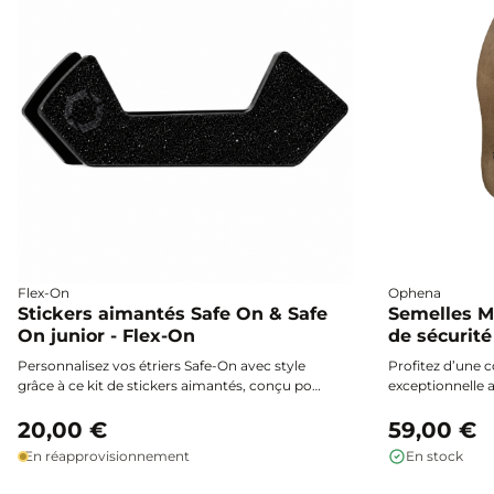
Flex-On
Ophena
Stickers aimantés Safe On & Safe
Semelles M
On junior - Flex-On
de sécurit
Personnalisez vos étriers Safe-On avec style
Profitez d’une
grâce à ce kit de stickers aimantés, conçu pour
exceptionnelle 
une fixation facile et un look unique à chaque
Ophena, spécia
session.
20,00 €
optimiser la sécu
59,00 €
étriers de sécur
En réapprovisionnement
En stock
fines, confortable
offrent une ad