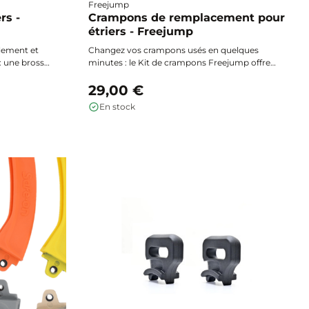
Freejump
rs -
Crampons de remplacement pour
étriers - Freejump
ilement et
Changez vos crampons usés en quelques
: une brosse
minutes : le Kit de crampons Freejump offre
bambou et
une adhérence optimale et une sécurité
rver la
renforcée pour vos étriers, pour une monte
29,00 €
 de rayure.
confortable et performante en toutes
En stock
circonstances.