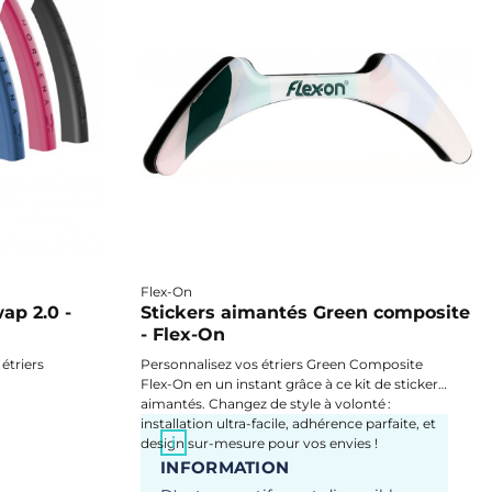
Flex-On
ap 2.0 -
Stickers aimantés Green composite
- Flex-On
étriers
Personnalisez vos étriers Green Composite
Flex-On en un instant grâce à ce kit de stickers
e style ou
aimantés. Changez de style à volonté :
 pour des
installation ultra-facile, adhérence parfaite, et
i
 à vos
design sur-mesure pour vos envies !
INFORMATION