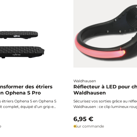
Waldhausen
ansformer des étriers
Réflecteur à LED pour c
n Ophena S Pro
Waldhausen
 étriers Ophena S en Ophena S
Sécurisez vos sorties grâce au réfl
it complet, équipé d’un grip en
Waldhausen : ce clip lumineux roug
te adhérence et de tous les
éclairage continu ou clignotant, s’
essaires pour une modification
facilement à votre botte ou chaus
6,95 €
et durable par vos soins.
une visibilité optimale à cheval, à 
e
Sur commande
vélo. Largeur adaptable de 6 à 8,5
activation simple par bouton-pous