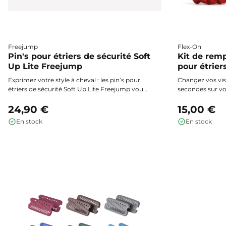
Freejump
Flex-On
Pin's pour étriers de sécurité Soft
Kit de rem
Up Lite Freejump
pour étrier
Exprimez votre style à cheval : les pin’s pour
Changez vos vis
étriers de sécurité Soft Up Lite Freejump vous
secondes sur vos
permettent de personnaliser facilement vos
Easy Screw, pour
étriers selon vos envies, grâce à un système
24,90 €
chacune de vos
15,00 €
amovible simple et ludique.
En stock
En stock