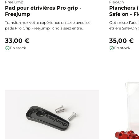
Freejump
Flex-On
Pad pour étrivières Pro grip -
Planchers i
Freejump
Safe on - F
Transformez votre expérience en selle avec les
Optimisez l’accr
pads Pro Grip Freejump : choisissez entre
étriers Safe-On 
accroche maximale ou sensation cuir, et
interchangeable
adaptez à tout moment vos étrivières PRO
33,00 €
disponibles : gr
35,00 €
GRIP à vos envies.
tout en douceur,
En stock
En stock
acier pour une s
incomparables.