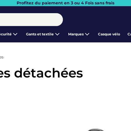
Profitez du paiement en 3 ou 4 Fois sans frais
écurité
Gants et textile
Marques
Casque vélo
C
es
es détachées