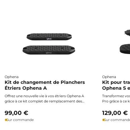
Ophena
Ophena
Kit de changement de Planchers
Kit pour tr
Étriers Ophena A
Ophena S e
Offrez une nouvelle vie à vos étriers Ophena A
Transformez vos
grâce à ce kit complet de remplacement des
Pro grâce à ce k
planchers, avec grip diamant, éléments
aluminium à hau
amortissants et outils inclus pour une
99,00 €
accessoires néc
129,00 €
installation simple et rapide.
facile, efficace 
Sur commande
Sur command