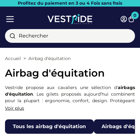
Profitez du paiement en 3 ou 4 Fois sans frais
Fermer
0
Pani
Menu mobile
Rechercher
Accueil
Airbag d'équitation
Airbag d'équitation
Vestride propose aux cavaliers une sélection d'
airbags
d'équitation
. Les gilets proposés aujourd’hui combinent
pour la plupart : ergonomie, confort, design. Protégeant
vos cervicales jusqu'à votre coccyx en passant par la
Voir plus
colonne vertébrale, les gilets airbags sont une protection
optimale lors de vos entrainements, sorties loisirs ou
Tous les airbag d'équitation
Airbags d'équi
compétitions.