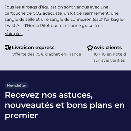
Tous les airbags d’équitation sont vendus avec une
cartouche de CO2 adéquate, un kit de réarmement, une
sangle de selle et une sangle de connexion (sauf l’airbag E-
Twist’Air d’Horse Pilot qui fonctionne grâce à un
algorithme).
Voir plus
Comment fonctionne un
Livraison express
Avis clients
airbag d’équitation ?
Offerte dès 79€ d’achat en France
10 / 10 en note de 
sur avis vérifiés
Le principe d’un gilet airbag d’équitation repose sur un
système mécanique de déclenchement via une sangle
d’attache entre la selle et le gilet airbag du cavalier. Passé
Newsletter
un certain écart entre le cavalier et la selle, la sangle
Recevez nos astuces,
s’arrache de l’airbag et perce une cartouche de gaz qui
nouveautés et bons plans en
gonfle un coussin d’air intégré dans le gilet. Le tout en une
fraction de seconde.
premier
Ce coussin d’air protège les zones vitales du corps :
cervicales, colonne vertébrale, thorax, abdomen, coccyx et