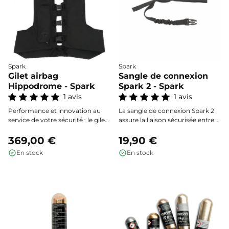
Spark
Spark
Gilet airbag
Sangle de connexion
Hippodrome - Spark
Spark 2 - Spark
1 avis
1 avis
Performance et innovation au
La sangle de connexion Spark 2
service de votre sécurité : le gilet
assure la liaison sécurisée entre
airbag Hippodrome Spark
votre gilet airbag Spark 2 et la
protège efficacement le cou, le
369,00 €
sangle de selle, grâce à sa
19,90 €
dos, la colonne vertébrale et le
robustesse et son système de
En stock
En stock
coccyx grâce à un déploiement
clip fiable pour une mise en place
ultra-rapide et une ergonomie
rapide à chaque monte.
pensée pour la compétition.