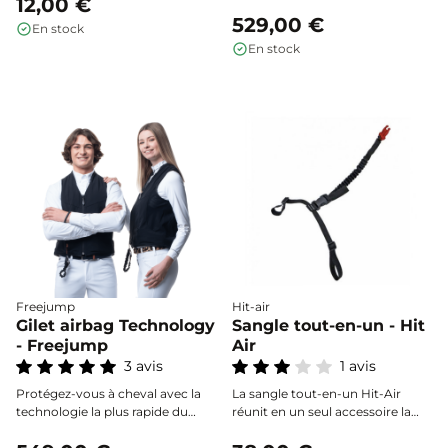
votre gilet airbag pour une
12,00 €
3 protège l’ensemble de la
sécurité optimale lors de vos
colonne vertébrale, du cou au
529,00 €
En stock
sorties à cheval.
coccyx, avec un déploiement
En stock
ultra-rapide et une homologation
NF S72-800:2022 pour toutes les
disciplines équestres.
Freejump
Hit-air
Gilet airbag Technology
Sangle tout-en-un - Hit
- Freejump
Air
3 avis
1 avis
Protégez-vous à cheval avec la
La sangle tout-en-un Hit-Air
technologie la plus rapide du
réunit en un seul accessoire la
marché : certifié NF S72-
sangle de connexion et la sangle
800:2022, le gilet airbag
de selle nécessaires au bon