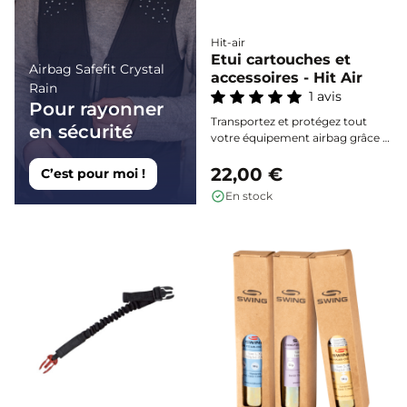
Hit-air
Etui cartouches et
Airbag Safefit Crystal
accessoires - Hit Air
Rain
1 avis
Pour rayonner
Transportez et protégez tout
en sécurité
votre équipement airbag grâce à
cet étui rigide astucieux, capable
d’accueillir cartouches et
22,00 €
C’est pour moi !
accessoires essentiels en toute
En stock
sécurité.