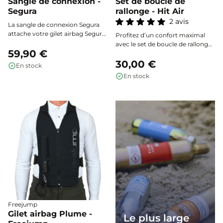
Sangle de connexion -
Set de boucle de
Segura
rallonge - Hit Air
2 avis
La sangle de connexion Segura
attache votre gilet airbag Segura
Profitez d’un confort maximal
à la sangle de selle, assurant un
avec le set de boucle de rallonge
déclenchement fiable et sécurisé
59,90 €
Hit-Air, conçu pour élargir
en cas de chute.
rapidement vos gilets airbag à la
30,00 €
En stock
poitrine et à la taille jusqu’à 15
En stock
cm. Ajustez votre gilet selon vos
besoins ou la saison, et portez-le
aisément par-dessus toutes vos
tenues, même en superposition.
Freejump
Gilet airbag Plume -
Le plus large