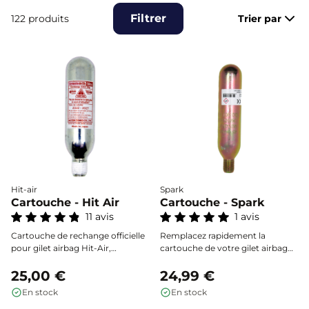
Filtrer
122 produits
Trier par
Hit-air
Spark
Cartouche - Hit Air
Cartouche - Spark
11 avis
1 avis
Cartouche de rechange officielle
Remplacez rapidement la
pour gilet airbag Hit-Air,
cartouche de votre gilet airbag
indispensable après chaque
Spark pour une protection
déclenchement. Choisissez la
25,00 €
toujours prête. Compatible
24,99 €
contenance adaptée à la taille de
exclusivement avec les gilets
En stock
En stock
votre gilet en consultant le guide.
Spark, disponible en plusieurs