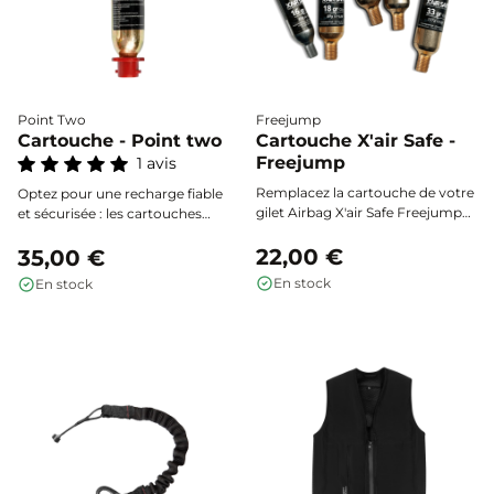
Point Two
Freejump
Cartouche - Point two
Cartouche X'air Safe -
Freejump
1 avis
Remplacez la cartouche de votre
Optez pour une recharge fiable
gilet Airbag X'air Safe Freejump
et sécurisée : les cartouches
en toute simplicité. Élément
Point Two assurent le bon
essentiel de votre sécurité, elle
22,00 €
fonctionnement de votre gilet
35,00 €
garantit un déclenchement fiable
airbag Points Two à chaque
En stock
En stock
et instantané en cas de chute.
utilisation.