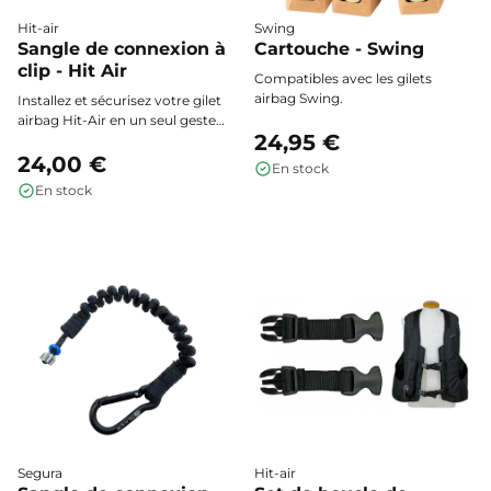
Hit-air
Swing
Sangle de connexion à
Cartouche - Swing
clip - Hit Air
Compatibles avec les gilets
airbag Swing.
Installez et sécurisez votre gilet
airbag Hit-Air en un seul geste
24,95 €
grâce à la sangle de connexion
tout-en-un : l’accessoire
24,00 €
En stock
indispensable pour relier
En stock
facilement votre équipement à la
sangle de selle et garantir un
déclenchement optimal en cas
de chute.
Segura
Hit-air