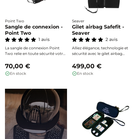
Point Two
Seaver
Sangle de connexion -
Gilet airbag Safefit -
Point Two
Seaver
1 avis
2 avis
La sangle de connexion Point
Alliez élégance, technologie et
Two relie en toute sécurité votre
sécurité avec le gilet airbag
gilet airbag Point Two à la sangle
Safefit Seaver. Son
de selle, garantissant un
70,00 €
déclenchement mécanique
499,00 €
déclenchement fiable de l’airbag
ultra-rapide (< 200 ms) protège
En stock
En stock
en cas de chute.
efficacement votre abdomen,
votre cage thoracique, le cou et
toute la colonne vertébrale, des
cervicales jusqu’au coccyx, pour
monter à cheval en toute
sérénité.