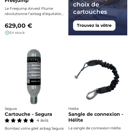
Freejump
choix de
Le Freejump Airvest Plume
cartouches
révolutionne l’airbag d’équitation
:
ultra léger, discret
sous la
veste, doté d’une technologie
629,00 €
Trouvez la vôtre
sans chambre à air
pour une
En stock
sécurité maximale en
compétition, et
lavable en
machine
.
Segura
Helite
Cartouche - Segura
Sangle de connexion -
Hélite
4 avis
La sangle de connexion Hélite
Bombez votre gilet airbag Segura