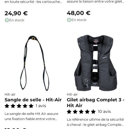
assure la liaison entre votre gilet
en toute sécurité : les cartouches
airbag et la sangle de selle pour
officielles, fiables et faciles à
un déclenchement optimal en
48,00 €
installer, pour une protection
24,90 €
cas de chute.
efficace à chaque
En stock
En stock
déclenchement.
Hit-air
Hit-air
Sangle de selle - Hit-Air
Gilet airbag Complet 3 -
Hit Air
1 avis
10 avis
La sangle de selle Hit Air assure
une fixation fiable entre votre
La référence ultime de la sécurité
selle et la sangle de connexion de
à cheval : le gilet airbag Complet