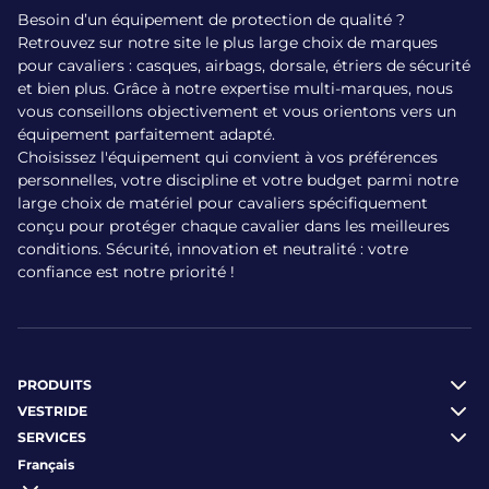
Besoin d’un équipement de protection de qualité ?
Protection complète du thorax, de la colonne
Retrouvez sur notre site le plus large choix de marques
vertébrale, des cervicales, de l’abdomen et du coccyx
pour cavaliers : casques, airbags, dorsale, étriers de sécurité
avec certains modèles
et bien plus. Grâce à notre expertise multi-marques, nous
Sécurité renforcée en cas de chute, limitant les
vous conseillons objectivement et vous orientons vers un
blessures graves, pour monter l’esprit tranquille
équipement parfaitement adapté.
Liberté de mouvement grâce à une conception
Choisissez l'équipement qui convient à vos préférences
ergonomique et légère
personnelles, votre discipline et votre budget parmi notre
Confort optimal grâce à des matières respirantes,
large choix de matériel pour cavaliers spécifiquement
pensées pour une utilisation prolongée
conçu pour protéger chaque cavalier dans les meilleures
Adaptabilité à toutes les disciplines équestres et à tous
conditions. Sécurité, innovation et neutralité : votre
les niveaux
confiance est notre priorité !
Le port d’un airbag est particulièrement recommandé pour
les disciplines à risque comme le cross ou le saut
d’obstacles, mais son usage se démocratise largement
pour toutes les disciplines et à tous les niveaux.
PRODUITS
Comment choisir un gilet
VESTRIDE
SERVICES
airbag ?
Français