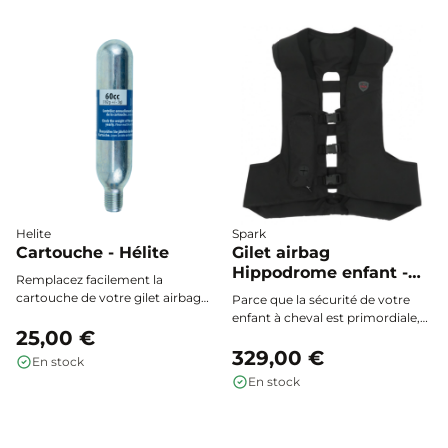
Stockage sécurisé requis, usage
volumes selon la taille de votre
facile et fiabilité certifiée.
équipement.
Helite
Spark
Cartouche - Hélite
Gilet airbag
Hippodrome enfant -
Remplacez facilement la
Spark
cartouche de votre gilet airbag
Parce que la sécurité de votre
Hélite ou compatible après
enfant à cheval est primordiale,
chaque déclenchement. Sécurité
25,00 €
le gilet airbag Hippodrome -
optimale garantie avec ce
Spark enfant assure une
329,00 €
En stock
consommable d’origine, à choisir
protection haut de gamme et un
En stock
selon le modèle et la taille de
déploiement ultra-rapide en
votre gilet.
moins de 200 millisecondes,
pour monter en toute confiance
chaque jour.