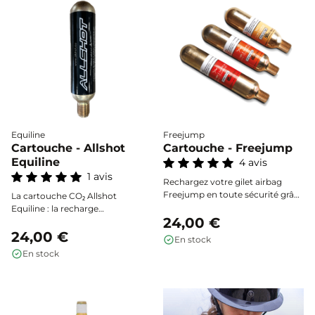
Equiline
Freejump
Cartouche - Allshot
Cartouche - Freejump
Equiline
4 avis
1 avis
Rechargez votre gilet airbag
Freejump en toute sécurité grâce
La cartouche CO₂ Allshot
à la cartouche officielle. Fiable et
Equiline : la recharge
simple à remplacer, elle assure
24,00 €
indispensable pour garantir le
un déclenchement optimal à
bon fonctionnement et la
24,00 €
En stock
chaque utilisation.
sécurité optimale de votre gilet
En stock
airbag Allshot ou Equiline, à
chaque utilisation.