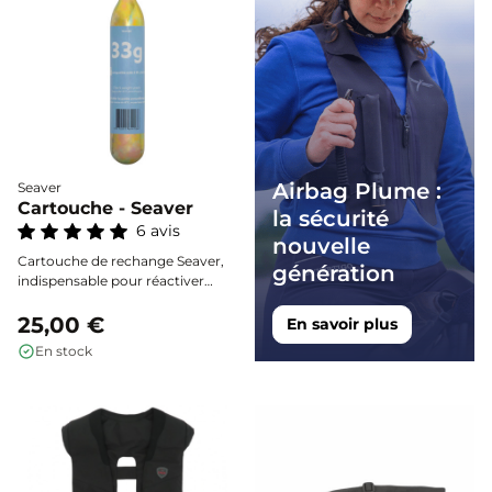
Airbag Plume :
Seaver
Cartouche - Seaver
la sécurité
6 avis
nouvelle
Cartouche de rechange Seaver,
génération
indispensable pour réactiver
votre gilet airbag Safefit après
chaque déclenchement. Fiabilité
25,00 €
En savoir plus
optimale et installation rapide
En stock
pour repartir sereinement en
selle.