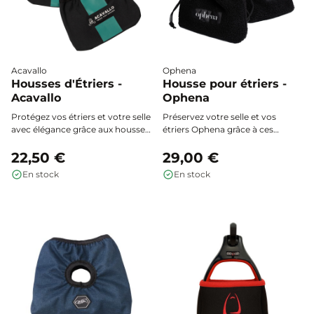
Acavallo
Ophena
Housses d'Étriers -
Housse pour étriers -
Acavallo
Ophena
Protégez vos étriers et votre selle
Préservez votre selle et vos
avec élégance grâce aux housses
étriers Ophena grâce à ces
Acavallo : doublure polaire ultra-
housses matelassées et
douce, coupe universelle et logo
22,50 €
imperméables. Protection
29,00 €
signature pour une protection
optimale contre les rayures et la
En stock
En stock
optimale contre salissures et
saleté, adaptées à tous les
rayures.
modèles Ophena. Vendues par
paire.