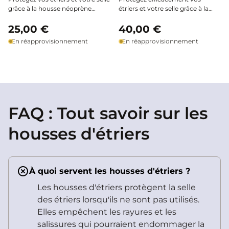
grâce à la housse néoprène
étriers et votre selle grâce à la
Freejump : une protection
housse Flex-On, conçue pour
ergonomique, douce et pratique,
25,00 €
épouser parfaitement la forme
40,00 €
conçue pour préserver votre
de vos équipements et sécuriser
En réapprovisionnement
En réapprovisionnement
matériel au quotidien.
leur transport au quotidien.
FAQ : Tout savoir sur les
housses d'étriers
À quoi servent les housses d'étriers ?
Les housses d'étriers protègent la selle
des étriers lorsqu'ils ne sont pas utilisés.
Elles empêchent les rayures et les
salissures qui pourraient endommager la