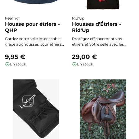
Feeling
Rid'Up
Housse pour étriers -
Housses d'Étriers -
QHP
Rid'Up
Gardez votre selle impeccable
Protégez efficacement vos
grâce aux housses pour étriers
étriers et votre selle avec les
QHP. Leur molleton doux
housses d’étriers Rid'Up.
protège contre les rayures, tandis
9,95 €
Conçues pour épouser la forme
29,00 €
que la doublure imperméable
de vos étriers, elles assurent
En stock
En stock
empêche la poussière et
rangement, sécurité et style à
l’humidité de s’infiltrer.
chaque sortie.