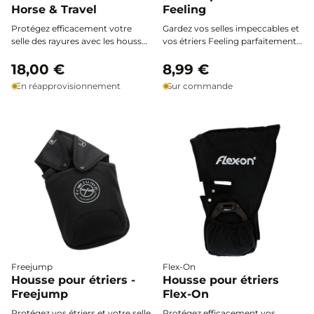
Horse & Travel
Feeling
Protégez efficacement votre
Gardez vos selles impeccables et
selle des rayures avec les housses
vos étriers Feeling parfaitement
d’étriers Horse & Travel : en
protégés grâce à ces housses
néoprène souple, elles
18,00 €
molletonnées, imperméables et
8,99 €
enveloppent vos étriers pour
pratiques, idéales pour prévenir
En réapprovisionnement
Sur commande
éviter toute marque et
rayures et salissures au
s’adaptent à tous les modèles en
quotidien.
un geste simple.
Freejump
Flex-On
Housse pour étriers -
Housse pour étriers
Freejump
Flex-On
Protégez vos étriers et votre selle
Protégez efficacement vos