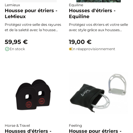
Lemieux
Equiline
Housse pour étriers -
Housses d'étriers -
LeMieux
Equiline
Protégez votre selle des rayures
Protégez vos étriers et votre selle
et de la saleté avec la housse
avec style grâce aux housses
pour étriers LeMieux, conçue en
d'étriers Equiline. En néoprène
polaire douce avec poche
59,95 €
souple, elles épousent
19,00 €
élastique et fermeture
parfaitement la forme de vos
En stock
En réapprovisionnement
magnétique, pour une sécurité
étriers pour une sécurité et une
et un entretien optimal de votre
élégance au quotidien.
équipement.
Horse & Travel
Feeling
Housses d'étriers -
Housse pour étriers -