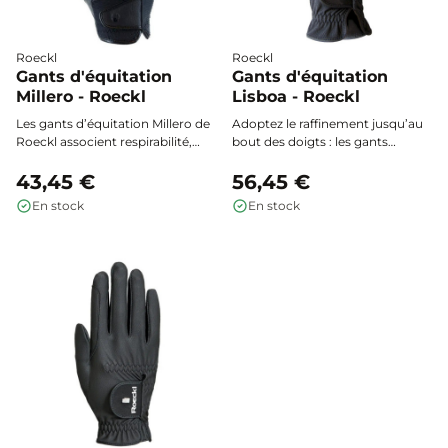
Roeckl
Roeckl
Gants d'équitation
Gants d'équitation
Millero - Roeckl
Lisboa - Roeckl
Les gants d’équitation Millero de
Adoptez le raffinement jusqu’au
Roeckl associent respirabilité,
bout des doigts : les gants
souplesse et adhérence
d’équitation Lisboa de Roeckl
supérieure pour une tenue des
43,45 €
associent élégance cristalline et
56,45 €
rênes irréprochable. Leur
maîtrise parfaite des rênes, pour
En stock
En stock
conception innovante et
une monte confortable et stylée
écoresponsable offre confort,
en toutes circonstances.
précision et praticité au
quotidien, même sur écran
tactile.