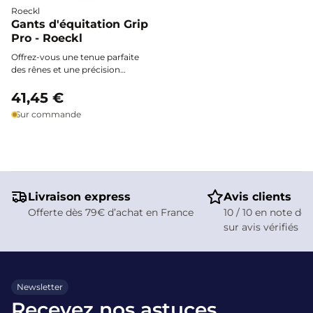
Roeckl
Gants d'équitation Grip
Pro - Roeckl
Offrez-vous une tenue parfaite
des rênes et une précision
inégalée. Les gants d’équitation
Grip Pro Roeckl allient élégance,
41,45 €
adhérence exceptionnelle et
Sur commande
confort ultime pour
accompagner chaque
mouvement à cheval, quelle que
soit la discipline.
Livraison express
Avis clients
Offerte dès 79€ d’achat en France
10 / 10 en note de 
sur avis vérifiés
Newsletter
Recevez nos astuces,