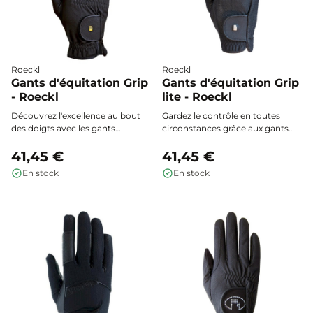
Roeckl
Roeckl
Gants d'équitation Grip
Gants d'équitation Grip
- Roeckl
lite - Roeckl
Découvrez l'excellence au bout
Gardez le contrôle en toutes
des doigts avec les gants
circonstances grâce aux gants
d'équitation Roeckl Grip : une
d’équitation Grip Lite Roeckl :
adhérence exceptionnelle, un
41,45 €
une adhérence inégalée, un
41,45 €
confort seconde peau et une
confort ultraléger et une
En stock
En stock
sensibilité optimale pour une
respirabilité maximale pour vos
maîtrise parfaite de vos rênes.
séances d’équitation estivales.