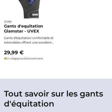
Uvex
Gants d'equitation
Glamstar - UVEX
Gants d'équitation confortable et
extensibles offrant une excellente
adhérence sur les rênes, une
ajustement précis et une bonne
29,99 €
repirabiilité, avec un design
En réapprovisionnement
élégant agrémenté d'une étoile
décorative pour aller
performance et style à cheval
Tout savoir sur les gants
d'équitation