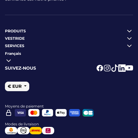
PRODUITS
VESTRIDE
SERVICES
Français
SUIVEZ-NOUS
Logo Facebook
Logo Instagr
Logo Tikto
Logo Li
Logo
€ EUR
Moyens de paiement
Modes de livraison