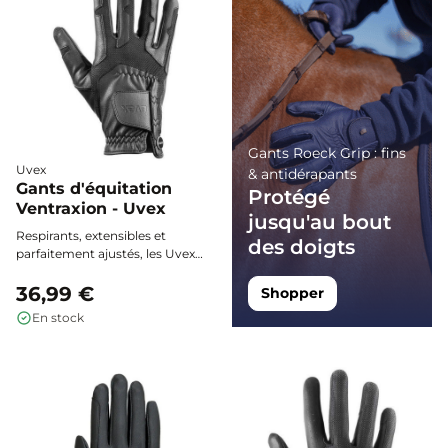
Gants Roeck Grip : fins
Uvex
& antidérapants
Gants d'équitation
Protégé
Ventraxion - Uvex
jusqu'au bout
Respirants, extensibles et
des doigts
parfaitement ajustés, les Uvex
Ventraxion assurent une
adhérence fiable et un confort
36,99 €
Shopper
durable lors de toutes vos
En stock
séances.