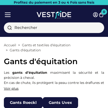
Profitez du paiement en 3 ou 4 Fois sans frais
Fermer
0
Pani
Menu mobile
Rechercher
Accueil
Gants et textiles d'équitation
Gants d'équitation
Gants d'équitation
Les
gants d’équitation
maximisent la sécurité et la
précision à cheval.
En cas de chute, ils protègent la peau contre les éraflures et
les brûlures causées par le frottement avec le sol ou
Voir plus
l’équipement. Les gants protègent aussi vos mains des
ampoules et des irritations causées par le frottement des
Gants Roeckl
Gants Uvex
rênes, particulièrement après de longues séances ou de