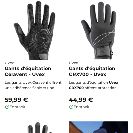
quotidien, même sur écran
tactile.
Uvex
Uvex
Gants d'équitation
Gants d'équitation
Ceravent - Uvex
CRX700 - Uvex
Les gants Uvex Ceravent offrent
Les gants d'équitation
Uvex
une adhérence fiable et une
CRX700
offrent protection
grande résistance pour un
contre le vent, l'eau et le froid
confort optimal toute l'année.
59,99 €
tout en restant respirants. Leur
44,99 €
Leur matière stretch assure
paume antidérapante et leur
En stock
En stock
précision et liberté de
tissu stretch garantissent
mouvement.
confort, précision et liberté de
mouvement