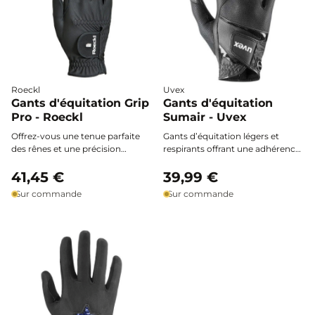
Roeckl
Uvex
Gants d'équitation Grip
Gants d'équitation
Pro - Roeckl
Sumair - Uvex
Offrez-vous une tenue parfaite
Gants d’équitation légers et
des rênes et une précision
respirants offrant une adhérence
inégalée. Les gants d’équitation
antidérapante, un confort
Grip Pro Roeckl allient élégance,
41,45 €
optimal et une ventilation
39,99 €
adhérence exceptionnelle et
efficace pour un contrôle précis
Sur commande
Sur commande
confort ultime pour
des rênes, même par temps
accompagner chaque
chaud.
mouvement à cheval, quelle que
soit la discipline.