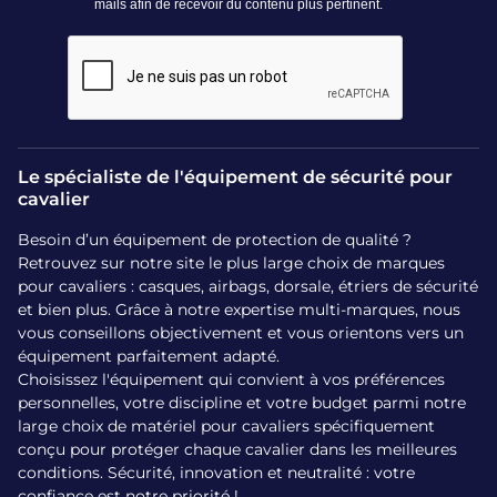
Légèreté et Faible Encombrement :
Grâce à
sa structure souple, le sac à casque se replie
aisément lorsqu’il est vide afin de se glisser
dans votre casier, vos bagages ou votre
voiture sans prendre de place inutile.
Pour qui le sac à casque
Le spécialiste de l'équipement de sécurité pour
cavalier
armet - flex on a-t-il été
Besoin d’un équipement de protection de qualité ?
conçu ?
Retrouvez sur notre site le plus large choix de marques
pour cavaliers : casques, airbags, dorsale, étriers de sécurité
Ce sac s’adresse à toutes les cavalières et à tous les
et bien plus. Grâce à notre expertise multi-marques, nous
cavaliers exigeants pour qui l’état du casque ne doit
vous conseillons objectivement et vous orientons vers un
jamais être compromis. Il répond aux besoins de
équipement parfaitement adapté.
transport lors des concours, stages, déplacements
Choisissez l'équipement qui convient à vos préférences
personnelles, votre discipline et votre budget parmi notre
et concours complet, ainsi qu’au quotidien dans le
large choix de matériel pour cavaliers spécifiquement
vestiaire des écuries. Il est idéal pour :
conçu pour protéger chaque cavalier dans les meilleures
conditions. Sécurité, innovation et neutralité : votre
Les cavaliers soucieux de la durabilité de leur
confiance est notre priorité !