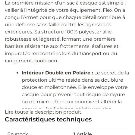
La première mission d’un sac à casque est simple :
veiller à l’intégrité de votre équipement. Flex On a
conçu l’Armet pour que chaque détail contribue à
une défense sans faille contre les agressions
extérieures. Sa structure 100% polyester allie
robustesse et légèreté, formant une première
barrière résistante aux frottements, éraflures et
impuretés rencontrées lors du transport ou du
rangement quotidien.
Intérieur Doublé en Polaire :
Le secret de la
protection ultime réside dans sa doublure
douce et molletonnée. Elle enveloppe votre
casque pour prévenir tout risque de rayure
ou de micro-choc qui pourraient altérer la
coque ou les finitions intérieures. Vos
Lire toute la description produit
précieux accessoires (visière pare-soleil,
Caractéristiques techniques
harnais d’ajustement, mousse intérieure)
sont eux aussi préservés de toute pression
En stock
1 Article