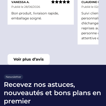
VANESSA A.
CLAUDINE C.
Publié le 28/06/2026
Publié le 02/06/2
Bon produit, livraison rapide,
Suivi client ex
emballage soigné.
personnalisé !nJ
d'échanger à 
reprises au té
personne de l
attentive et c
Voir plus d’avis
Newsletter
Recevez nos astuces,
nouveautés et bons plans en
premier