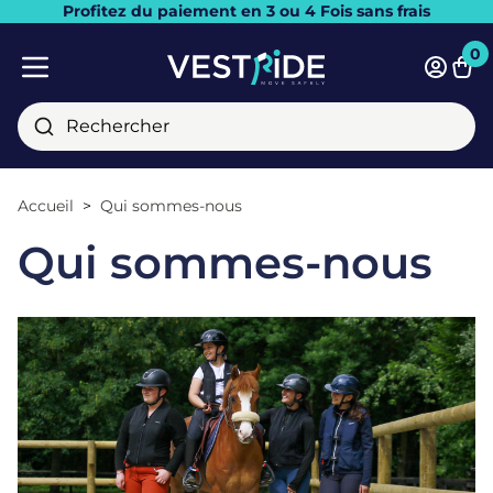
Profitez du paiement en 3 ou 4 Fois sans frais
Fermer
0
Pani
Menu mobile
Rechercher
Accueil
Qui sommes-nous
Qui sommes-nous