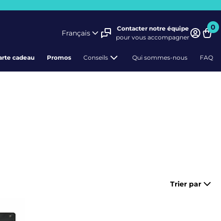
0
Contacter notre équipe
Français
pour vous accompagner
Pani
arte cadeau
Promos
Conseils
Qui sommes-nous
FAQ
Trier par