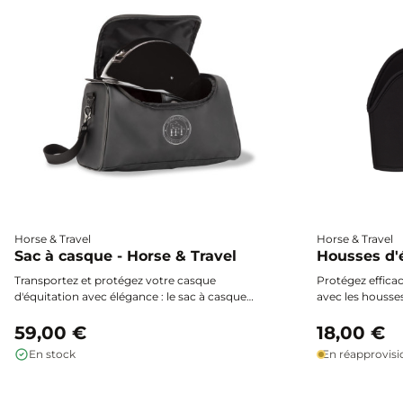
Horse & Travel
Horse & Travel
Sac à casque - Horse & Travel
Housses d'é
Transportez et protégez votre casque
Protégez effica
d'équitation avec élégance : le sac à casque
avec les housses
Horse & Travel offre une protection optimale
néoprène souple
contre les chocs et les rayures grâce à sa
59,00 €
pour éviter tou
18,00 €
conception étanche et résistante.
les modèles en 
En stock
En réapprovis