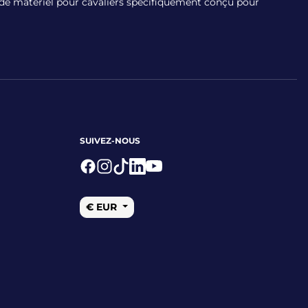
x de matériel pour cavaliers spécifiquement conçu pour
SUIVEZ-NOUS
Logo Facebook
Logo Instagram
Logo Tiktok
Logo Linkedin
Logo Youtube
€ EUR