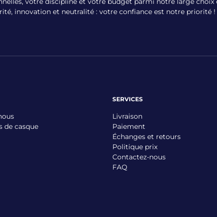
nelles, votre discipline et votre budget parmi notre large choi
é, innovation et neutralité : votre confiance est notre priorité !
SERVICES
nous
Livraison
s de casque
Paiement
Échanges et retours
Politique prix
Contactez-nous
FAQ