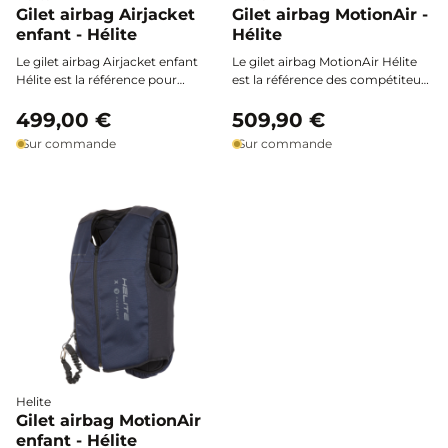
Gilet airbag Airjacket
Gilet airbag MotionAir -
enfant - Hélite
Hélite
Le gilet airbag Airjacket enfant
Le gilet airbag MotionAir Hélite
Hélite est la référence pour
est la référence des compétiteurs
protéger les jeunes cavaliers, en
de cross : il s’enfile facilement
compétition comme en loisir.
499,00 €
par-dessus votre équipement,
509,90 €
Déclenchement ultra-rapide,
pour une protection hybride
Sur commande
Sur commande
ajustement facile et certification
maximale et une liberté de
européenne assurent sécurité,
mouvement totale. Conçu pour
confort et liberté de mouvement
être porté exclusivement sur la
à chaque sortie à cheval.
coque Motion3* (non incluse), il
allie sécurité, technicité et
performance dans toutes les
disciplines équestres.
Helite
Gilet airbag MotionAir
enfant - Hélite