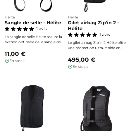
Helite
Helite
Sangle de selle - Hélite
Gilet airbag Zip'in 2 -
Hélite
1 avis
1 avis
La sangle de selle Hélite assure la
fixation optimale de la sangle de
Le gilet airbag Zip'in 2 Hélite offre
connexion de votre gilet airbag,
une protection ultra-rapide en
offrant une sécurité fiable et une
11,00 €
moins de 100 millisecondes,
installation rapide sur tous types
enveloppant efficacement le dos,
495,00 €
En stock
de selles.
le thorax, les cervicales et la
En stock
colonne vertébrale du cavalier en
cas de chute. Léger, confortable
et discret, il s’intègre
parfaitement sous une veste
compatible pour une sécurité
optimale, sans compromis sur la
liberté de mouvement ni le style.