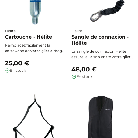
Helite
Helite
Cartouche - Hélite
Sangle de connexion -
Hélite
Remplacez facilement la
cartouche de votre gilet airbag
La sangle de connexion Hélite
Hélite ou compatible après
assure la liaison entre votre gilet
chaque déclenchement. Sécurité
25,00 €
airbag et la sangle de selle pour
optimale garantie avec ce
un déclenchement optimal en
48,00 €
En stock
consommable d’origine, à choisir
cas de chute.
En stock
selon le modèle et la taille de
votre gilet.