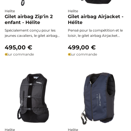
Helite
Helite
Gilet airbag Zip'in 2
Gilet airbag Airjacket -
enfant - Hélite
Hélite
Spécialement conçu pour les
Pensé pour la compétition et le
jeunes cavaliers, le gilet airbag
loisir, le gilet airbag Airjacket
Zip'in 2 Enfant de Hélite associe
Hélite s’impose comme la
sécurité certifiée, confort léger et
495,00 €
référence des cavaliers exigeants.
499,00 €
liberté de mouvement pour une
Facile à enfiler par-dessus toute
Sur commande
Sur commande
protection optimale à chaque
tenue, il protège intégralement le
sortie à cheval.
buste grâce à son
déclenchement ultra-rapide, tout
en assurant une liberté de
mouvement totale et un confort
exceptionnel.
Helite
Helite