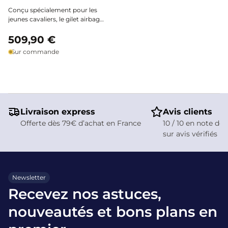
Conçu spécialement pour les
jeunes cavaliers, le gilet airbag
MotionAir enfant d’Hélite assure
une sécurité optimale sur toutes
509,90 €
les disciplines. Léger et
Sur commande
ergonomique, il s’attache sur la
coque Motion3* et garantit
protection sans entraver la
liberté de mouvement.
Livraison express
Avis clients
Offerte dès 79€ d’achat en France
10 / 10 en note de 
sur avis vérifiés
Newsletter
Recevez nos astuces,
nouveautés et bons plans en