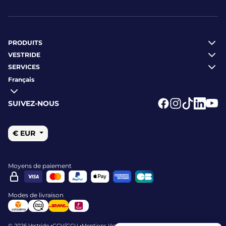
PRODUITS
VESTRIDE
SERVICES
Français
SUIVEZ-NOUS
Logo Facebook
Logo Instagr
Logo Tikto
Logo Li
Logo
€ EUR
Moyens de paiement
Modes de livraison
•
•
•
•
© 2026 Vestride
CGV/CGU
Mentions légales
Politique de cookies