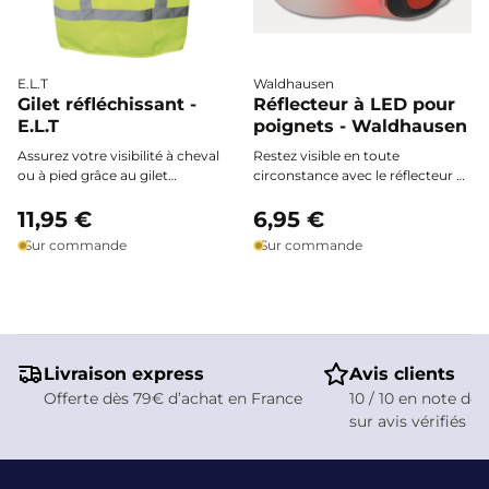
E.L.T
Waldhausen
Gilet réfléchissant -
Réflecteur à LED pour
E.L.T
poignets - Waldhausen
Assurez votre visibilité à cheval
Restez visible en toute
ou à pied grâce au gilet
circonstance avec le réflecteur à
réfléchissant E.L.T. Doté de larges
LED pour poignets Waldhausen.
bandes réfléchissantes et d’un
11,95 €
Ce bracelet flexible et résistant
6,95 €
motif tête de cheval
aux intempéries assure votre
Sur commande
Sur commande
réfléchissant, il apporte sécurité
sécurité lors de vos sorties à
et style dès la tombée du jour et
cheval, à pied, à vélo ou pendant
par faible luminosité.
vos promenades nocturnes. Son
autonomie de 100 heures, ses
deux modes d’éclairage (fixe ou
clignotant) et son ajustement
Livraison express
facile en font l’accessoire idéal
Avis clients
pour adultes et enfants, été
Offerte dès 79€ d’achat en France
10 / 10 en note de 
comme hiver.
sur avis vérifiés