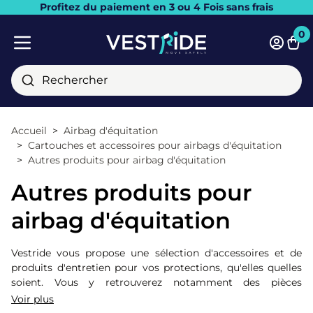
Profitez du paiement en 3 ou 4 Fois sans frais
Fermer
0
Pani
Menu mobile
Rechercher
Accueil
Airbag d'équitation
Cartouches et accessoires pour airbags d'équitation
Autres produits pour airbag d'équitation
Autres produits pour
airbag d'équitation
Vestride vous propose une sélection d'accessoires et de
produits d'entretien pour vos protections, qu'elles quelles
soient. Vous y retrouverez notamment des pièces
détachées, des accessoires de transport ou encore des
Voir plus
protections pour compléter votre airbag !