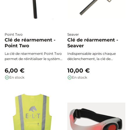
Point Two
Seaver
Clé de réarmement -
Clé de réarmement -
Point Two
Seaver
La clé de réarmement Point Two
Indispensable après chaque
permet de réinitialiser le système
déclenchement, la clé de
de déclenchement de votre gilet
réarmement Seaver permet de
airbag après activation, pour une
6,00 €
remettre en fonctionnement le
10,00 €
remise en service rapide et
mécanisme de votre gilet airbag
En stock
En stock
sécurisée.
en toute simplicité.