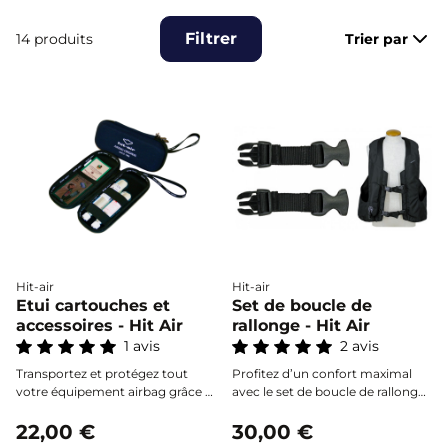
Filtrer
14 produits
Trier par
Hit-air
Hit-air
Etui cartouches et
Set de boucle de
accessoires - Hit Air
rallonge - Hit Air
1 avis
2 avis
Transportez et protégez tout
Profitez d’un confort maximal
votre équipement airbag grâce à
avec le set de boucle de rallonge
cet étui rigide astucieux, capable
Hit-Air, conçu pour élargir
d’accueillir cartouches et
22,00 €
rapidement vos gilets airbag à la
30,00 €
accessoires essentiels en toute
poitrine et à la taille jusqu’à 15