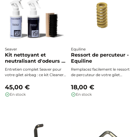
Seaver
Equiline
Kit nettoyant et
Ressort de percuteur -
neutralisant d'odeurs -
Equiline
Seaver
Entretien complet Seaver pour
Remplacez facilement le ressort
votre gilet airbag : ce kit Cleaner
de percuteur de votre gilet
& Refresher nettoie en
airbag Allshot pour garantir un
profondeur, élimine les taches et
45,00 €
déclenchement optimal et une
18,00 €
neutralise les odeurs pour
sécurité maximale à chaque
En stock
En stock
préserver performance, hygiène
utilisation.
et fraîcheur de votre équipement
après chaque sortie.