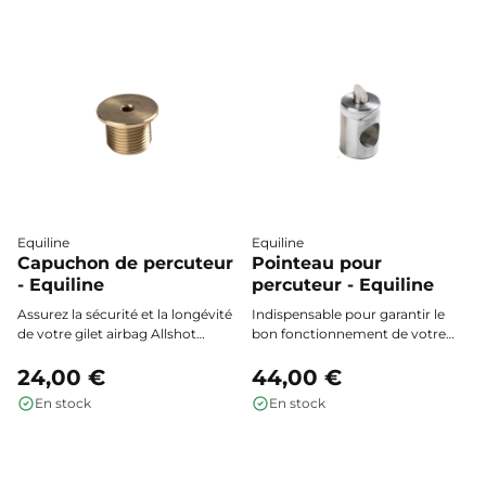
d’équitation.
Equiline
Equiline
Capuchon de percuteur
Pointeau pour
- Equiline
percuteur - Equiline
Assurez la sécurité et la longévité
Indispensable pour garantir le
de votre gilet airbag Allshot
bon fonctionnement de votre
grâce au capuchon de percuteur,
airbag, le pointeau pour
l’accessoire indispensable pour
24,00 €
percuteur Allshot by Equiline
44,00 €
protéger le mécanisme de
assure une sécurité optimale lors
En stock
En stock
déclenchement de votre
de chaque utilisation de votre
équipement.
gilet airbag Allshot.