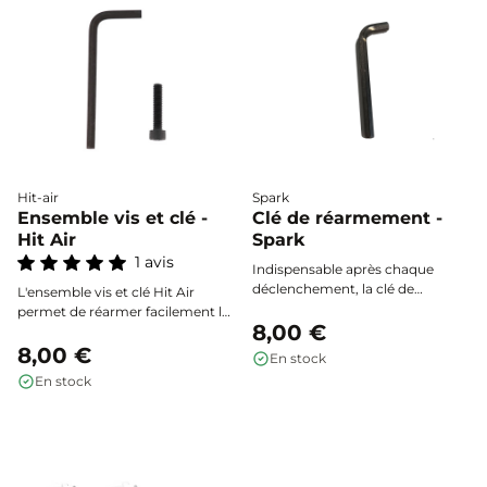
Hit-air
Spark
Ensemble vis et clé -
Clé de réarmement -
Hit Air
Spark
1 avis
Indispensable après chaque
déclenchement, la clé de
L'ensemble vis et clé Hit Air
réarmement Spark permet de
permet de réarmer facilement le
réactiver le mécanisme de votre
8,00 €
percuteur de votre gilet airbag
gilet airbag Spark en toute
après déclenchement, assurant
8,00 €
En stock
simplicité et sécurité.
une remise en fonction rapide et
En stock
sécurisée de votre équipement.