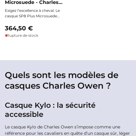
Microsuede - Charles
Owen
Exigez l’excellence à cheval. Le
casque SP8 Plus Microsuede
Charles Owen associe une
protection haut de gamme à un
364,50 €
style raffiné : sécurité, confort et
Rupture de stock
élégance réunis sous une visière
polo extra-large et un
revêtement en microsuède
respirant.
Quels sont les modèles de
casques Charles Owen ?
Casque Kylo : la sécurité
accessible
Le casque Kylo de Charles Owen s’impose comme une
référence pour les cavaliers en quête d’un casque sûr, léger