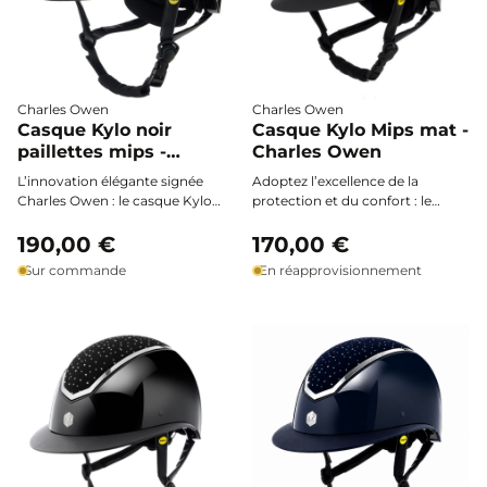
Charles Owen
Charles Owen
Casque Kylo noir
Casque Kylo Mips mat -
paillettes mips -
Charles Owen
Charles Owen
L’innovation élégante signée
Adoptez l’excellence de la
Charles Owen : le casque Kylo
protection et du confort : le
Mips noir paillettes allie sécurité
casque Kylo Mips par Charles
de pointe, brillance subtile et
190,00 €
Owen allie sécurité maximale,
170,00 €
confort personnalisable pour
design épuré noir mat et
Sur commande
En réapprovisionnement
toutes vos sessions d’équitation.
technologie innovante MIPS
contre les chocs
multidirectionnels.