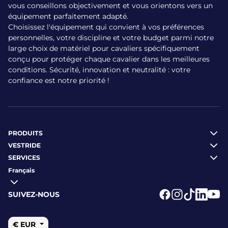
vous conseillons objectivement et vous orientons vers un
équipement parfaitement adapté.
La gamme de prix des bombes Charles Owen varie selon le
Choisissez l'équipement qui convient à vos préférences
modèle et les caractéristiques :
personnelles, votre discipline et votre budget parmi notre
large choix de matériel pour cavaliers spécifiquement
Kylo : entre 140 € et 190 € selon finition et version
conçu pour protéger chaque cavalier dans les meilleures
MIPS
conditions. Sécurité, innovation et neutralité : votre
Luna : environ 293 €
confiance est notre priorité !
Halo : autour de 529 €
Hampton : environ 240 €
Tous les modèles sont disponibles à la vente chez Vestride,
disponibles en stock ou expédiés sur commande. Shoppez
PRODUITS
en toute confiance, avec paiement sécurisé (carte bancaire,
PayPal, etc.) et frais de livraison offerts dès 79 €.
VESTRIDE
SERVICES
Quels sont les avantages des
Français
bombes Charles Owen ?
SUIVEZ-NOUS
Logo Facebook
Logo Instagr
Logo Tikto
Logo Li
Logo
Sécurité renforcée : conforme à 3 normes
€ EUR
internationales