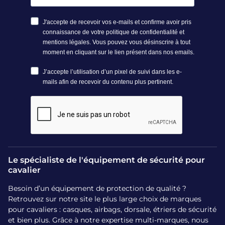
l’arrière, il séduit les adeptes d’un look vintage chic. Il n’en
oublie pas pour autant la sécurité, avec une coque en fibre
de verre et une doublure antibactérienne certifiée par 3
normes internationales.
Comment bien ajuster son
casque d’équitation Charles
Owen ?
Un bon ajustement garantit une protection optimale en
cas de chute. Les casques Charles Owen intègrent des
systèmes de réglage précis (molette arrière et jugulaire
ajustable) et sont disponibles dans un large éventail de
Le spécialiste de l'équipement de sécurité pour
tailles. Il est conseillé de prendre ses mesures à l’aide d’un
cavalier
mètre ruban ou de se faire accompagner d’un expert.
Besoin d’un équipement de protection de qualité ?
À quel prix sont vendues les
Retrouvez sur notre site le plus large choix de marques
pour cavaliers : casques, airbags, dorsale, étriers de sécurité
bombes Charles Owen ?
et bien plus. Grâce à notre expertise multi-marques, nous