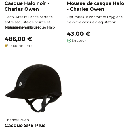
Casque Halo noir -
Mousse de casque Halo
Charles Owen
- Charles Owen
Découvrez l'alliance parfaite
Optimisez le confort et l’hygiène
entre sécurité de pointe et
de votre casque d’équitation
élégance avec le casque Halo
Mousse non incluse.
grâce à la mousse Halo Charles
noir de Charles Owen, conçu
Owen : une doublure respirante
43,00 €
pour les cavaliers exigeants en
486,00 €
et ultra-douce, conçue pour offrir
En stock
quête de performance et de
un maintien parfait, une
Sur commande
confort.
excellente ventilation et un
séchage rapide à chaque sortie.
Charles Owen
Casque SP8 Plus