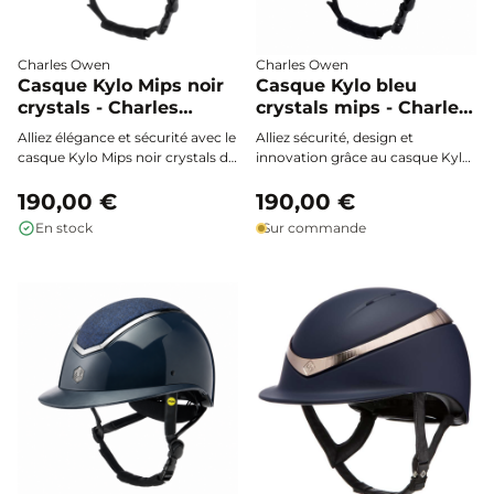
Charles Owen
Charles Owen
Casque Kylo Mips noir
Casque Kylo bleu
crystals - Charles
crystals mips - Charles
Owen
Owen
Alliez élégance et sécurité avec le
Alliez sécurité, design et
casque Kylo Mips noir crystals de
innovation grâce au casque Kylo
Charles Owen. Doté de la
Mips Bleu Crystals de Charles
technologie MIPS pour une
190,00 €
Owen. Léger, soigneusement
190,00 €
protection optimale contre les
ajustable et doté de la
En stock
Sur commande
impacts rotatifs, il offre un
technologie MIPS, il offre une
confort exceptionnel et un
protection optimale contre les
ajustement précis, agrémenté de
chocs, un confort premium et
détails “crystals” sophistiqués
une ventilation maximale pour
pour briller en piste.
sublimer votre expérience à
cheval.