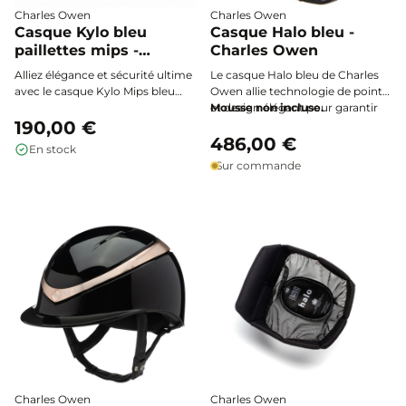
Charles Owen
Charles Owen
Casque Kylo bleu
Casque Halo bleu -
paillettes mips -
Charles Owen
Charles Owen
Alliez élégance et sécurité ultime
Le casque Halo bleu de Charles
avec le casque Kylo Mips bleu
Owen allie technologie de pointe
paillettes de Charles Owen. Son
et design élégant pour garantir
Mousse non incluse.
design scintillant intègre la
190,00 €
une protection maximale et un
technologie MIPS pour une
confort exceptionnel à cheval.
486,00 €
En stock
protection avancée et un confort
Sur commande
exceptionnel à chaque sortie à
cheval.
Charles Owen
Charles Owen