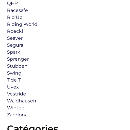
QHP
Racesafe
Rid'Up
Riding World
Roeckl
Seaver
Segura
Spark
Sprenger
Stübben
Swing
T de T
Uvex
Vestride
Waldhausen
Wintec
Zandona
Catégories