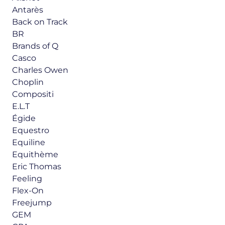
Antarès
Back on Track
BR
Brands of Q
Casco
Charles Owen
Choplin
Compositi
E.L.T
Égide
Equestro
Equiline
Equithème
Eric Thomas
Feeling
Flex-On
Freejump
GEM