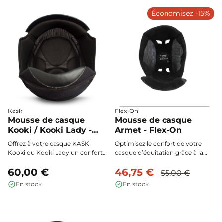
respirabilité maximale à chaque
Coolmax®, et entretien facile : le
Économisez -15%
utilisation.
rembourrage idéal pour
accompagner chaque cavalier,
enfant ou adulte.
Kask
Flex-On
Mousse de casque
Mousse de casque
Kooki / Kooki Lady -
Armet - Flex-On
KASK
Offrez à votre casque KASK
Optimisez le confort de votre
Kooki ou Kooki Lady un confort
casque d’équitation grâce à la
optimal grâce à cette mousse
mousse Armet Flex-On : son
intérieure douce, amovible,
60,00 €
système L.A.C (Liner Adjust
46,75 €
55,00 €
lavable et interchangeable.
Control) assure un ajustement
En stock
En stock
précis à la nuque, tandis que le
coussin en alcantara procure
douceur, maintien et respirabilité
à chaque sortie.