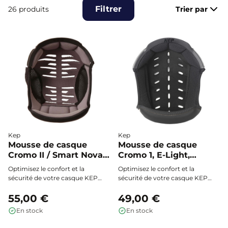
Filtrer
26 produits
Trier par
l’expérience en selle.
Chez Vestride, nous proposons une sélection de mousses
pour casque compatibles avec les principales marques
comme Kask, GPA, Kep, Flex-On ou Freejump, disponibles
en plusieurs tailles pour s’adapter à toutes les
morphologies.
Kep
Kep
Mousse de casque
Mousse de casque
Cromo II / Smart Nova -
Cromo 1, E-Light,
KEP
Endurance, Smart, Fast
Optimisez le confort et la
Optimisez le confort et la
- KEP
sécurité de votre casque KEP
sécurité de votre casque KEP
Cromo II avec ce rembourrage
avec la mousse intérieure
innovant Coolmax®,
55,00 €
compatible Cromo 1, E-Light,
49,00 €
spécialement conçu pour
Endurance, Smart et Fast.
En stock
En stock
s’adapter parfaitement à votre
Ajustement parfait, respirabilité
tour de tête et offrir une
supérieure grâce au tissu