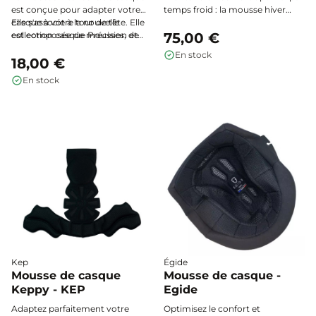
est conçue pour adapter votre
temps froid : la mousse hiver
casque à votre tour de tête. Elle
Elle s'associe à la nouvelle
Dogma s’adapte parfaitement
est composée de mousses, de
collection casque Précision et
aux casques KASK Dogma et
75,00 €
lycra et de mesh 2D pour un
n’est pas compatible avec les
Star Lady, avec cache-oreilles
En stock
confort optimal.
autres modèles de casque
18,00 €
intégré en laine mérinos douce
et thermorégulatrice.
En stock
Kep
Égide
Mousse de casque
Mousse de casque -
Keppy - KEP
Egide
Adaptez parfaitement votre
Optimisez le confort et