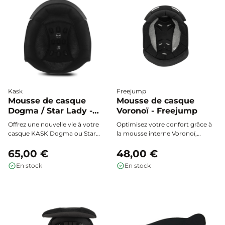
Kask
Freejump
Mousse de casque
Mousse de casque
Dogma / Star Lady -
Voronoï - Freejump
KASK
Offrez une nouvelle vie à votre
Optimisez votre confort grâce à
casque KASK Dogma ou Star
la mousse interne Voronoï,
Lady : la mousse intérieure
conçue pour les casques
interchangeable garantit confort,
65,00 €
Freejump : un maintien
48,00 €
hygiène et maintien optimal à
impeccable, une respirabilité
En stock
En stock
chaque sortie.
supérieure, et une adaptation
parfaite à chaque morphologie
de cavalier.