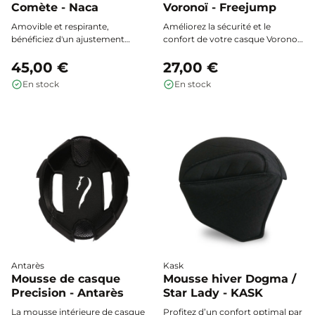
Comète - Naca
Voronoï - Freejump
Amovible et respirante,
Améliorez la sécurité et le
bénéficiez d'un ajustement
confort de votre casque Voronoï.
parfait du casque pour la
Les mousses d’oreilles Freejump
pratique de l'équitation
45,00 €
optimisent le maintien,
27,00 €
renforcent la protection
En stock
En stock
temporale et s’adaptent
parfaitement à la morphologie
de chaque cavalier.
Antarès
Kask
Mousse de casque
Mousse hiver Dogma /
Precision - Antarès
Star Lady - KASK
La mousse intérieure de casque
Profitez d’un confort optimal par