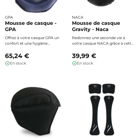
GPA
NACA
Mousse de casque -
Mousse de casque
GPA
Gravity - Naca
Offrez à votre casque GPA un
Redonnez une seconde vie à
confort et une hygiène
votre casque NACA grâce à cette
incomparables grâce à cette
mousse intérieure amovible,
mousse intérieure d’un seul
65,24 €
ultra-douce et lavable en
39,99 €
tenant, ultra-douce,
machine, conçue pour un
En stock
En stock
antibactérienne, facile à installer,
confort optimal et un
retirer et laver pour une
ajustement parfait à votre tour
sensation toujours fraîche et
de tête.
ajustée.