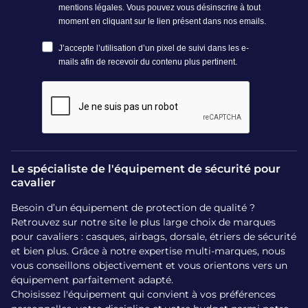
sont amovibles et peuvent être lavés à 30°C.
Produits de soin : vous pouvez utiliser un spray
spécifique pour désodoriser et purifier la mousse sans
l’abîmer.
Nettoyage à la main : certaines mousses nécessitent
un lavage doux à l’eau tiède selon les
recommandations du fabricant.
Un entretien régulier permet d’éviter les mauvaises odeurs
et garantit un confort optimal, surtout après des séances
Le spécialiste de l'équipement de sécurité pour
intenses ou en compétition.
cavalier
Quand changer la mousse
Besoin d’un équipement de protection de qualité ?
Retrouvez sur notre site le plus large choix de marques
de mon casque ?
pour cavaliers : casques, airbags, dorsale, étriers de sécurité
et bien plus. Grâce à notre expertise multi-marques, nous
vous conseillons objectivement et vous orientons vers un
La mousse intérieure d’un casque n’est pas faite pour durer
équipement parfaitement adapté.
aussi longtemps que la coque. Voici quelques signes qui
Choisissez l'équipement qui convient à vos préférences
indiquent qu’un remplacement est nécessaire :