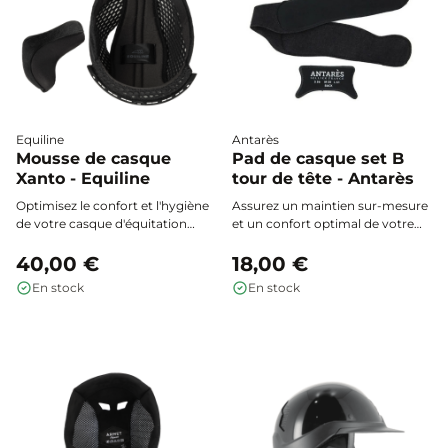
Equiline
Antarès
Mousse de casque
Pad de casque set B
Xanto - Equiline
tour de tête - Antarès
Optimisez le confort et l'hygiène
Assurez un maintien sur-mesure
de votre casque d'équitation
et un confort optimal de votre
Xanto avec la mousse Equiline :
casque Antarès grâce aux pads
rembourrage 100% polyester,
40,00 €
Set B arrière. Adaptés à toutes les
18,00 €
respirant, lavable et facile à
morphologies, ces mousses
En stock
En stock
installer pour une sensation de
internes s’ajustent au tour de
fraîcheur renouvelée à chaque
tête, sont amovibles et lavables,
utilisation.
pour une hygiène et une
adaptation parfaites à chaque
cavalier.