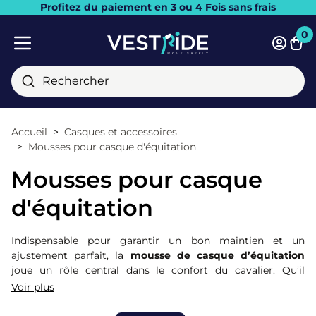
Profitez du paiement en 3 ou 4 Fois sans frais
Fermer
0
Pani
Menu mobile
Rechercher
Accueil
Casques et accessoires
Mousses pour casque d'équitation
Mousses pour casque
d'équitation
Indispensable pour garantir un bon maintien et un
ajustement parfait, la
mousse de casque d’équitation
joue un rôle central dans le confort du cavalier. Qu’il
s’agisse de remplacer une mousse usée, d’ajuster la taille
Voir plus
du casque ou d’optimiser l’hygiène intérieure, cet
accessoire discret a une grande influence sur la sécurité et