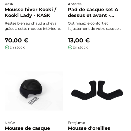
Kask
Antarès
Mousse hiver Kooki /
Pad de casque set A
Kooki Lady - KASK
dessus et avant -
Antarès
Restez bien au chaud à cheval
Optimisez le confort et
grâce à cette mousse intérieure
l’ajustement de votre casque
hiver, spécialement conçue pour
Antarès grâce aux pads Set A
s’adapter parfaitement aux
70,00 €
(dessus et avant), conçus pour
13,00 €
casques KASK Kooki et Kooki
épouser parfaitement toutes les
En stock
En stock
Lady, pour un confort optimal
formes de tête et offrir un
toute la saison.
maintien sur mesure lors de vos
séances d’équitation.
NACA
Freejump
Mousse de casque
Mousse d'oreilles