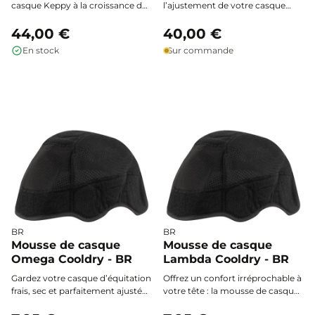
casque Keppy à la croissance de
l’ajustement de votre casque
votre enfant grâce au
Egide grâce à cette mousse de
rembourrage intérieur KEP.
44,00 €
remplacement matelassée,
40,00 €
Léger, respirant, amovible et
respirante et facile à installer,
En stock
Sur commande
lavable, il se change facilement
conçue pour épouser
pour offrir un confort et une
parfaitement la forme de votre
hygiène optimaux à chaque
tête et garantir un maintien
étape.
parfait lors de chaque sortie à
cheval.
BR
BR
Mousse de casque
Mousse de casque
Omega Cooldry - BR
Lambda Cooldry - BR
Gardez votre casque d’équitation
Offrez un confort irréprochable à
frais, sec et parfaitement ajusté
votre tête : la mousse de casque
grâce à la mousse de casque
Lambda Cooldry de BR optimise