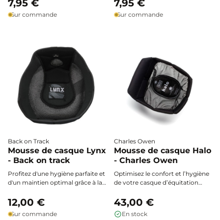
Omega Cooldry BR. Sa doublure
7,95 €
la ventilation et l’absorption de
7,95 €
innovante Cooldry® combinée
l’humidité, pour une fraîcheur
Sur commande
Sur commande
au mesh assure une ventilation
durable et un ajustement parfait
optimale et un séchage rapide
sous votre casque d’équitation.
pour un confort irréprochable à
chaque sortie.
Back on Track
Charles Owen
Mousse de casque Lynx
Mousse de casque Halo
- Back on track
- Charles Owen
Profitez d'une hygiène parfaite et
Optimisez le confort et l’hygiène
d'un maintien optimal grâce à la
de votre casque d’équitation
mousse intérieure Lynk Back on
grâce à la mousse Halo Charles
Track. Remplacez facilement la
12,00 €
Owen : une doublure respirante
43,00 €
doublure usée de votre casque et
et ultra-douce, conçue pour offrir
Sur commande
En stock
retrouvez tout le confort et la
un maintien parfait, une