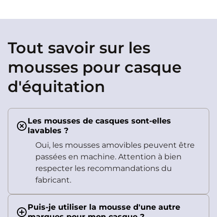
antibactérienne. Facile à
installer, retirer et laver,
elle garantit un
ajustement précis et
Tout savoir sur les
une sensation de
mousses pour casque
fraîcheur durable.
d'équitation
Les mousses de casques sont-elles
lavables ?
Oui, les mousses amovibles peuvent être
passées en machine. Attention à bien
respecter les recommandations du
fabricant.
Puis-je utiliser la mousse d'une autre
marques pour mon casque ?