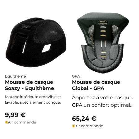
fraîcheur de l'origine.
excellente ventilation et un
séchage rapide à chaque sortie.
Equithème
GPA
Mousse de casque
Mousse de casque
Soazy - Equithème
Global - GPA
Mousse intérieure amovible et
Apportez à votre casque
lavable, spécialement conçue
GPA un confort optimal
pour les casques Soazy, offrant
et une hygiène
un ajustement précis et un
9,99 €
65,24 €
confort optimal en toute saison.
irréprochable grâce à
Sur commande
Sur commande
cette mousse intérieure
monobloc, douce et