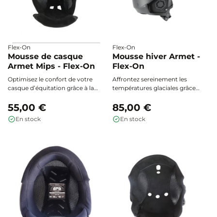
Flex-On
Flex-On
Mousse de casque
Mousse hiver Armet -
Armet Mips - Flex-On
Flex-On
Optimisez le confort de votre
Affrontez sereinement les
casque d’équitation grâce à la
températures glaciales grâce
mousse Armet Mips Flex-On :
au
Liner d'hiver Armet
,
son système L.A.C (Liner Adjust
55,00 €
spécialement conçu pour offrir
85,00 €
Control) assure un ajustement
chaleur, confort et performance
En stock
En stock
précis à la nuque, tandis que le
dans les conditions les plus
coussin en alcantara procure
rigoureuses.
douceur, maintien et respirabilité
à chaque sortie.