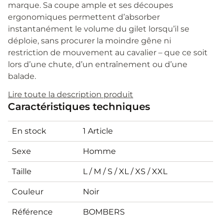
marque. Sa coupe ample et ses découpes
ergonomiques permettent d’absorber
instantanément le volume du gilet lorsqu’il se
déploie, sans procurer la moindre gêne ni
restriction de mouvement au cavalier – que ce soit
lors d’une chute, d’un entraînement ou d’une
balade.
Lire toute la description produit
Compatibilité exclusive airbag :
Le
Caractéristiques techniques
bombers a été patronné spécialement pour
être porté par-dessus le gilet airbag Horse
En stock
1 Article
Pilot, garantissant une totale liberté de
mouvement et un ajustement optimal une
Sexe
Homme
fois activé. Un passage latéral discret est
prévu pour guider le leash et éviter toute
Taille
L / M / S / XL / XS / XXL
entrave.
Matériaux performants :
La structure
Couleur
Noir
extérieure en polyester recyclé alliée à une
Référence
BOMBERS
membrane imper-respirante offre une