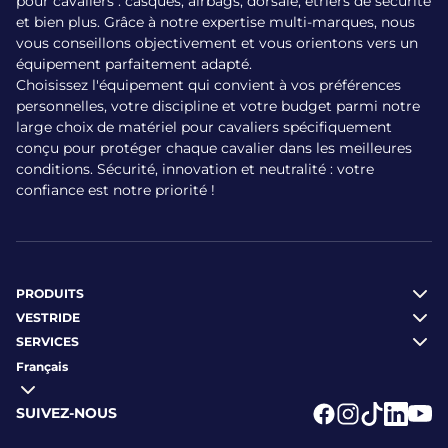
pour cavaliers : casques, airbags, dorsale, étriers de sécurité
et bien plus. Grâce à notre expertise multi-marques, nous
d’utilisation
vous conseillons objectivement et vous orientons vers un
équipement parfaitement adapté.
Le
Bombers airbag Homme
a été conçu pour
Choisissez l'équipement qui convient à vos préférences
fonctionner en parfaite synergie avec l’intégralité
personnelles, votre discipline et votre budget parmi notre
des
gilets airbag Horse Pilot
. Il est essentiel de
large choix de matériel pour cavaliers spécifiquement
choisir la taille du bombers identique à celle de
conçu pour protéger chaque cavalier dans les meilleures
votre gilet airbag pour garantir un ajustement
conditions. Sécurité, innovation et neutralité : votre
optimal et le bon fonctionnement du dispositif lors
confiance est notre priorité !
d’une activation. À noter que ce bombers n’est
compatible qu’avec les airbags Horse Pilot et non
avec ceux d’autres marques, assurant ainsi une
fiabilité maximale et un déploiement sans faille.
PRODUITS
VESTRIDE
Pour plus de confort, la coupe légèrement ample
SERVICES
du bombers permet de le porter sur des vêtements
Français
techniques ou une doudoune fine, selon la saison.
En hiver, il constitue la couche coupe-vent et
SUIVEZ-NOUS
imperméable idéale au-dessus de votre gilet airbag,
Logo Facebook
Logo Instagr
Logo Tikto
Logo Li
Logo
tout en assurant la libre expansion du système en