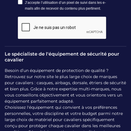
au quotidien, et surtout parfaitement adaptée à la vie aux
écuries.
Quelles vestes pour l’hiver
en équitation ?
Chaleur et technicité réunies
Le spécialiste de l'équipement de sécurité pour
cavalier
Les vestes d’hiver doivent répondre à plusieurs exigences :
elles doivent protéger du froid, rester respirantes pour ne
Besoin d’un équipement de protection de qualité ?
pas surchauffer lors des efforts, et offrir une liberté de
Retrouvez sur notre site le plus large choix de marques
mouvement suffisante pour monter ou travailler à pied. Les
pour cavaliers : casques, airbags, dorsale, étriers de sécurité
modèles longs ou mi-longs, souvent capuchés, sont
et bien plus. Grâce à notre expertise multi-marques, nous
parfaits pour l’écurie ou les randonnées. Le matériau utilisé
vous conseillons objectivement et vous orientons vers un
(comme le polyester technique) est à la fois léger, isolant
équipement parfaitement adapté.
et durable. Les tissus doivent obligatoirement être flexibles
Choisissez l'équipement qui convient à vos préférences
et homologués si vous portez votre manteau au-dessus de
personnelles, votre discipline et votre budget parmi notre
votre airbag.
large choix de matériel pour cavaliers spécifiquement
conçu pour protéger chaque cavalier dans les meilleures
Où acheter une veste