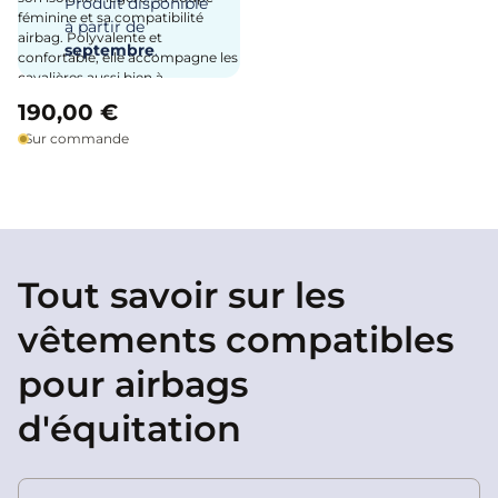
Produit disponible
féminine et sa compatibilité
à partir de
airbag. Polyvalente et
septembre
.
confortable, elle accompagne les
cavalières aussi bien à
l’entraînement qu’aux écuries
190,00 €
tout au long de la saison froide.
Sur commande
Tout savoir sur les
vêtements compatibles
pour airbags
d'équitation