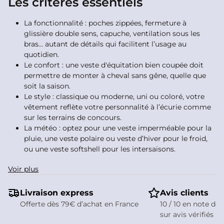
Les critères essentiels
La fonctionnalité : poches zippées, fermeture à
glissière double sens, capuche, ventilation sous les
bras… autant de détails qui facilitent l’usage au
quotidien.
Le confort : une veste d'équitation bien coupée doit
permettre de monter à cheval sans gêne, quelle que
soit la saison.
Le style : classique ou moderne, uni ou coloré, votre
vêtement reflète votre personnalité à l’écurie comme
sur les terrains de concours.
La météo : optez pour une veste imperméable pour la
pluie, une veste polaire ou veste d’hiver pour le froid,
ou une veste softshell pour les intersaisons.
Quelles sont les meilleures
Voir plus
vestes d’équitation
Livraison express
Avis clients
compatibles airbag ?
Offerte dès 79€ d’achat en France
10 / 10 en note de 
sur avis vérifiés