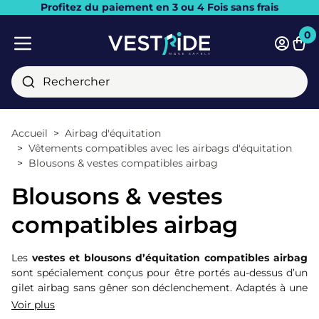
Profitez du paiement en 3 ou 4 Fois sans frais
Fermer
0
Pani
Menu mobile
Rechercher
Accueil
Airbag d'équitation
Vêtements compatibles avec les airbags d'équitation
Blousons & vestes compatibles airbag
Blousons & vestes
compatibles airbag
Les
vestes et blousons d’équitation compatibles airbag
sont spécialement conçus pour être portés au-dessus d’un
gilet airbag sans gêner son déclenchement. Adaptés à une
utilisation quotidienne à l’écurie comme en balade ou à
Voir plus
l'entraînement, ils doivent assurer une excellente liberté de