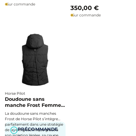
naturellement à la pratique
Sur commande
350,00 €
équestre.
Sur commande
Horse Pilot
Doudoune sans
manche Frost Femme -
Horse Pilot
La doudoune sans manches
Frost de Horse Pilot s’intègre
parfaitement dans une stratégie
PRÉCOMMANDE
de layering technique grâce à
i
son isolation légère, sa coupe