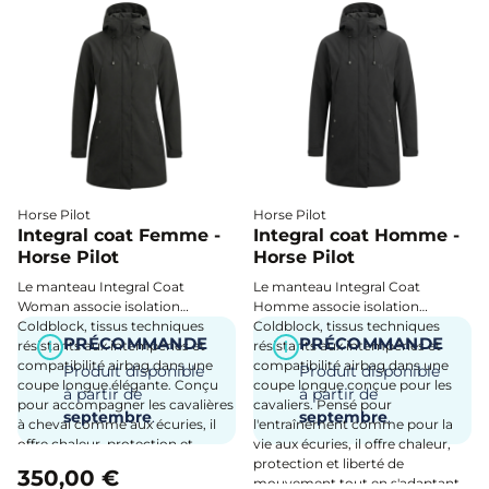
Horse Pilot
Horse Pilot
Integral coat Femme -
Integral coat Homme -
Horse Pilot
Horse Pilot
Le manteau Integral Coat
Le manteau Integral Coat
Woman associe isolation
Homme associe isolation
Coldblock, tissus techniques
Coldblock, tissus techniques
PRÉCOMMANDE
PRÉCOMMANDE
résistants aux intempéries et
i
résistants aux intempéries et
i
compatibilité airbag dans une
compatibilité airbag dans une
Produit disponible
Produit disponible
coupe longue élégante. Conçu
coupe longue conçue pour les
à partir de
à partir de
pour accompagner les cavalières
cavaliers. Pensé pour
septembre
.
septembre
.
à cheval comme aux écuries, il
l'entraînement comme pour la
offre chaleur, protection et
vie aux écuries, il offre chaleur,
liberté de mouvement par tous
protection et liberté de
350,00 €
les temps.
mouvement tout en s'adaptant