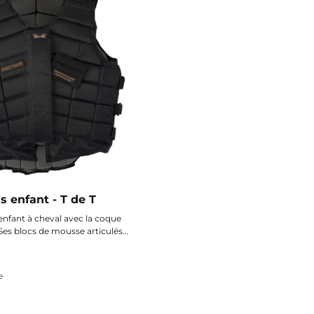
 enfant - T de T
enfant à cheval avec la coque
 Ses blocs de mousse articulés
ps pour une sécurité optimale
périeur à chaque sortie.
e