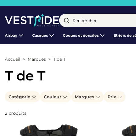
Fermer
Airbag
Casques
Coques et dorsales
Etriers de s
Accueil
Marques
T de T
T de T
Catégorie
Couleur
Marques
Prix
2 produits