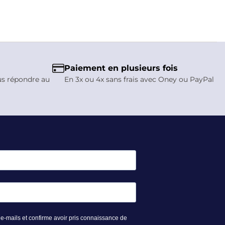
Paiement en plusieurs fois
us répondre au
En 3x ou 4x sans frais avec Oney ou PayPal