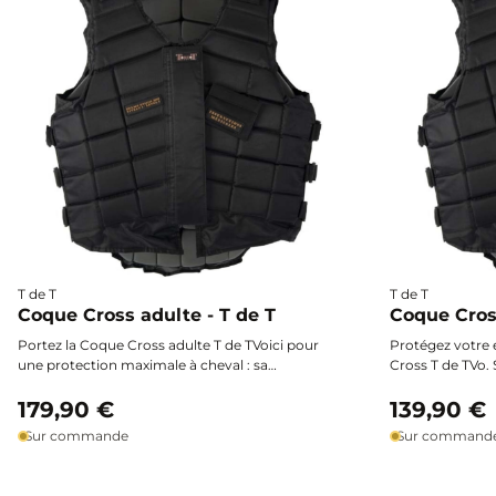
T de T
T de T
Coque Cross adulte - T de T
Coque Cross
Portez la Coque Cross adulte T de TVoici pour
Protégez votre 
une protection maximale à cheval : sa
Cross T de TVo.
structure à blocs de mousse articulés épouse
épousent le cor
votre buste avec précision et vous offre un
179,90 €
et un confort su
139,90 €
confort supérieur et une liberté de
Sur commande
Sur command
mouvement optimale.